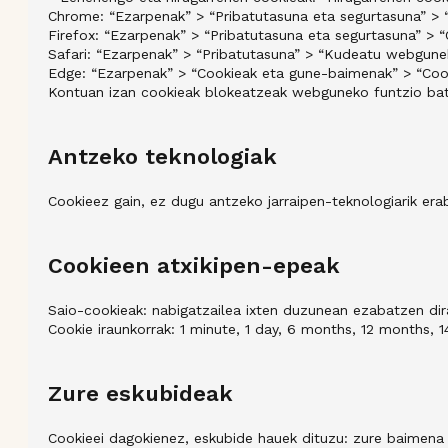
Chrome: “Ezarpenak” > “Pribatutasuna eta segurtasuna” > 
Firefox: “Ezarpenak” > “Pribatutasuna eta segurtasuna” > 
Safari: “Ezarpenak” > “Pribatutasuna” > “Kudeatu webgune
Edge: “Ezarpenak” > “Cookieak eta gune-baimenak” > “Coo
Kontuan izan cookieak blokeatzeak webguneko funtzio batz
Antzeko teknologiak
Cookieez gain, ez dugu antzeko jarraipen-teknologiarik erab
Cookieen atxikipen-epeak
Saio-cookieak: nabigatzailea ixten duzunean ezabatzen dira
Cookie iraunkorrak: 1 minute, 1 day, 6 months, 12 months, 
Zure eskubideak
Cookieei dagokienez, eskubide hauek dituzu: zure baimena