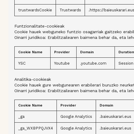
trustwardsCookie
Trustwards
.https://baieuskarari.eu
Funtzionalitate-cookieak
Cookie hauek webguneko funtzio osagarriak gaitzeko erabil
Oinarri juridikoa: Erabiltzailearen baimena behar da, eta 
Cookie Name
Provider
Domain
Duration
YSC
Youtube
.youtube.com
Session
Analitika-cookieak
Cookie hauek gure webgunearen erabilerari buruzko neurketa
Oinarri juridikoa: Erabiltzailearen baimena behar da, eta 
Cookie Name
Provider
Domain
_ga
Google Analytics
.baieuskarari.eus
_ga_WXBPPQJVX4
Google Analytics
.baieuskarari.eus