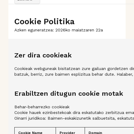
Cookie Politika
Azken eguneratzea: 2026ko maiatzaren 22a
Zer dira cookieak
Cookieak webguneak bisitatzean zure gailuan gordetzen dir
batzuk, berriz, zure baimen esplizitua behar dute. Halaber
Erabiltzen ditugun cookie motak
Behar-beharrezko cookieak
Cookie hauek ezinbestekoak dira eskatutako zerbitzua emat
Oinarri juridikoa: Baimen-eskakizunetik salbuetsita, eskatu
Cookie Name
Provider
Domain