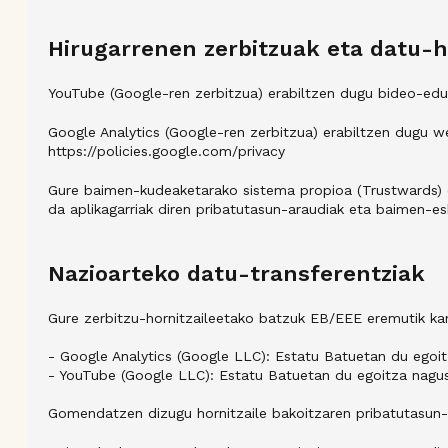
Hirugarrenen zerbitzuak eta datu-h
YouTube (Google-ren zerbitzua) erabiltzen dugu bideo-eduki
Google Analytics (Google-ren zerbitzua) erabiltzen dugu we
https://policies.google.com/privacy
Gure baimen-kudeaketarako sistema propioa (Trustwards) e
da aplikagarriak diren pribatutasun-araudiak eta baimen-e
Nazioarteko datu-transferentziak
Gure zerbitzu-hornitzaileetako batzuk EB/EEE eremutik k
- Google Analytics (Google LLC): Estatu Batuetan du egoi
- YouTube (Google LLC): Estatu Batuetan du egoitza nagus
Gomendatzen dizugu hornitzaile bakoitzaren pribatutasun-p