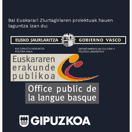
Bai Euskarari Ziurtagiriaren proiektuak hauen
laguntza izan du: