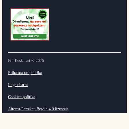
Bai Euskarari ©
2026
Pribatutasun politika
Lege oharra
Cookien politika
Aitortu-PartekatuBerdin 4.0 lizentzia