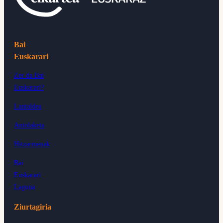
Bai
Euskarari
Zer da Bai
Euskarari?
Lantaldea
Antolaketa
Hitzarmenak
Bai
Euskarari
Laguna
Ziurtagiria