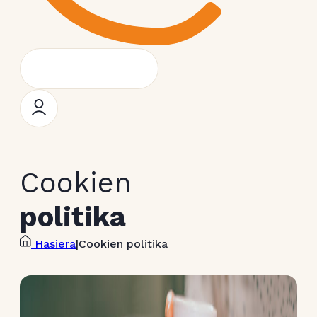
Cookien
politika
Hasiera
|
Cookien politika