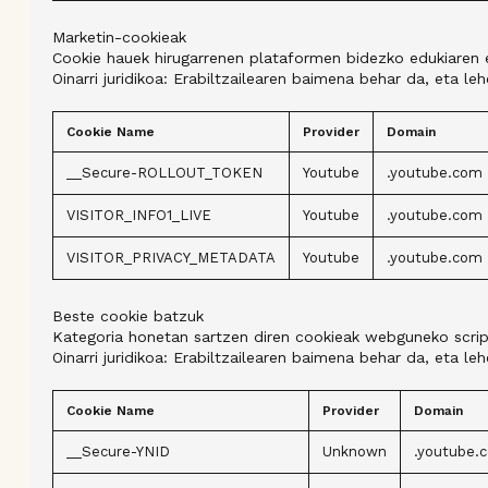
Marketin-cookieak
Cookie hauek hirugarrenen plataformen bidezko edukiaren et
Oinarri juridikoa: Erabiltzailearen baimena behar da, eta 
Cookie Name
Provider
Domain
__Secure-ROLLOUT_TOKEN
Youtube
.youtube.com
VISITOR_INFO1_LIVE
Youtube
.youtube.com
VISITOR_PRIVACY_METADATA
Youtube
.youtube.com
Beste cookie batzuk
Kategoria honetan sartzen diren cookieak webguneko script
Oinarri juridikoa: Erabiltzailearen baimena behar da, eta 
Cookie Name
Provider
Domain
__Secure-YNID
Unknown
.youtube.