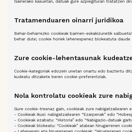
Gainerako kasuetan, datuak gure azpiegituran tratatzen dir
Tratamenduaren oinarri juridikoa
Behar-beharrezko cookieak baimen-eskakizunetik salbuetsita
behar dute; cookie horiek lehenespenez blokeatuta daude et
Zure cookie-lehentasunak kudeatz
Cookie-kategoriak edozein unetan onartu edo baztertu di
kudeatu ditzakete beren cookie-preferentziak.
Nola kontrolatu cookieak zure nabi
Gure cookie-tresnaz gain, cookieak zure nabigatzailearen 
- Cookieak ikusi: nabigatzailearen “Ezarpenak” edo “Hobes
- Cookieak ezabatu: “Historia” edo “Nabigazio-datuak garb
- Cookieak blokeatu: “Cookieak” atalean hirugarrenen cook
- Lehenengo eta hirugarrenen cookieak: “Hirugarrenen coo