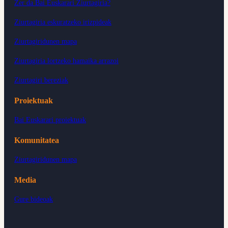
Zer da Bai Euskarari Ziurtagiria?
Ziurtagiria eskuratzeko irizpideak
Ziurtagiridunen mapa
Ziurtagiria lortzeko hamaika arrazoi
Ziurtagiri bereziak
Proiektuak
Bai Euskarari proiektuak
Komunitatea
Ziurtagiridunen mapa
Media
Gure bideoak