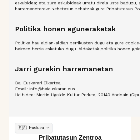
eskubidea; eta zure eskubideak urratu direla uste baduzu,
harremanetarako xehetasun zehatzak gure Pribatutasun Poli
Politika honen eguneraketak
Politika hau aldian-aldian berrikusten dugu eta gure cook
baimen berria eskatuko dugu. Aldaketak politika honen goia
Jarri gurekin harremanetan
Bai Euskarari Elkartea
Email: info@baieuskarari.eus
Helbidea: Martin Ugalde Kultur Parkea, 20140 Andoain (Gip
🇪🇸
Euskara
Pribatutasun Zentroa