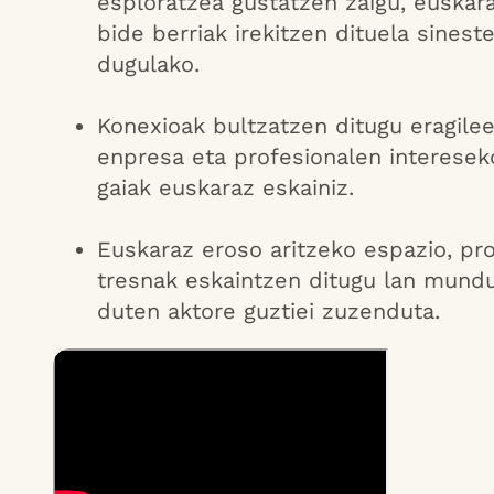
esploratzea gustatzen zaigu, euskar
bide berriak irekitzen dituela sinest
dugulako.
Konexioak bultzatzen ditugu eragilee
enpresa eta profesionalen interesek
gaiak euskaraz eskainiz.
Euskaraz eroso aritzeko espazio, pro
tresnak eskaintzen ditugu lan mund
duten aktore guztiei zuzenduta.