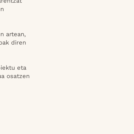
arentzat
en
n artean,
oak diren
iektu eta
ua osatzen