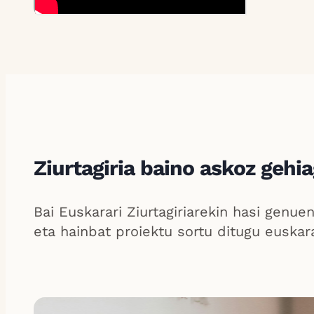
Ziurtagiria baino askoz gehi
Bai Euskarari Ziurtagiriarekin hasi genuen
eta hainbat proiektu sortu ditugu euska