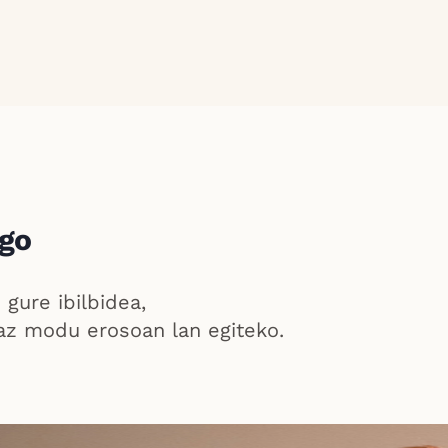
ago
 gure ibilbidea,
raz modu erosoan lan egiteko.