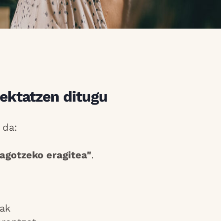
ektatzen ditugu
 da:
agotzeko eragitea"
.
iak