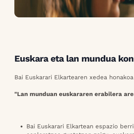
Euskara eta lan mundua kon
Bai Euskarari Elkartearen xedea honakoa
"Lan munduan euskararen erabilera are
Bai Euskarari Elkartean espazio berr