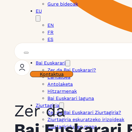
Gure bideoak
EU
EN
FR
ES
Bai Euskarari
Zer da Bai Euskarari?
Kontaktua
Lantaldea
Antolaketa
Hitzarmenak
Bai Euskarari laguna
Zer da
Ziurtagiria
Zer da Bai Euskarari Ziurtagiria?
Ziurtagiria eskuratzeko irizpideak
Bai Euskarari 
Ziurtagiridunen mapa