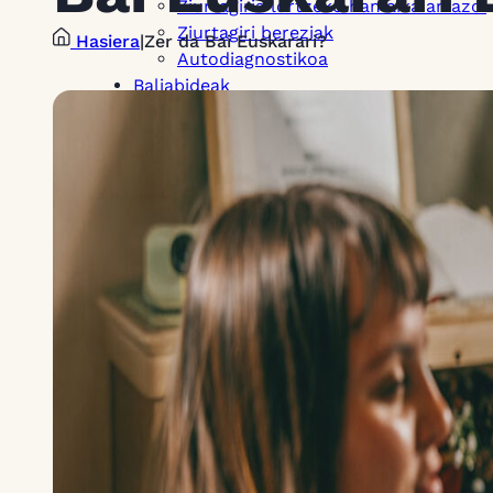
Ziurtagiria lortzeko hamaika arrazoi
Ziurtagiri bereziak
Hasiera
|
Zer da Bai Euskarari?
Autodiagnostikoa
Baliabideak
Proiektuak
Komunitatea
Ziurtagiridunen mapa
Media
Bloga
Aldizkaria
Buletinak
Gure bideoak
EU
EN
FR
ES