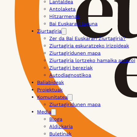
Lantaldea
Antolaketa
Hitzarmenak
Bai Euskarari laguna
Ziurtagiria
Zer da Bai Euskarari Ziurtagiria?
Ziurtagiria eskuratzeko irizpideak
Ziurtagiridunen mapa
Ziurtagiria lortzeko hamaika arrazoi
Ziurtagiri bereziak
Autodiagnostikoa
Baliabideak
Proiektuak
Komunitatea
Ziurtagiridunen mapa
Media
Bloga
Aldizkaria
Buletinak