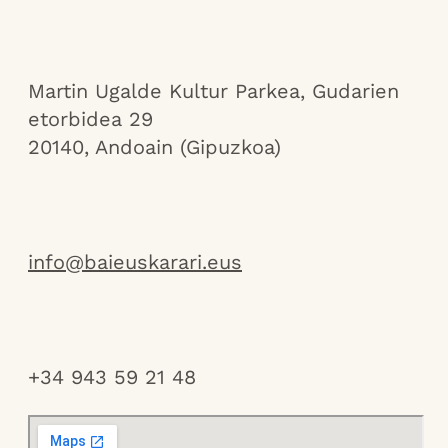
Martin Ugalde Kultur Parkea, Gudarien
etorbidea 29
20140, Andoain (Gipuzkoa)
info@baieuskarari.eus
+34 943 59 21 48