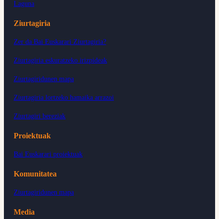
Laguna
Ziurtagiria
Zer da Bai Euskarari Ziurtagiria?
Ziurtagiria eskuratzeko irizpideak
Ziurtagiridunen mapa
Ziurtagiria lortzeko hamaika arrazoi
Ziurtagiri bereziak
Proiektuak
Bai Euskarari proiektuak
Komunitatea
Ziurtagiridunen mapa
Media