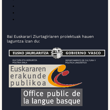
Bai Euskarari Ziurtagiriaren proiektuak hauen
laguntza izan du: