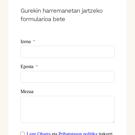
Gurekin harremanetan jartzeko
formularioa bete
Izena
Eposta
Mezua
Lege Oharra
eta
Pribatutasun politika
irakurri