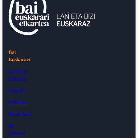
Bai
Euskarari
Zer da Bai
Euskarari?
Lantaldea
Antolaketa
Hitzarmenak
Bai
Euskarari