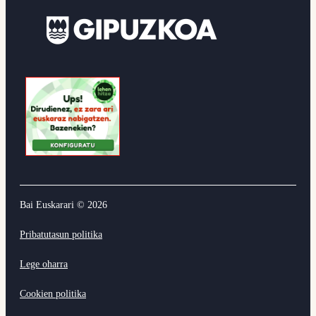
Bai Euskarari ©
2026
Pribatutasun politika
Lege oharra
Cookien politika