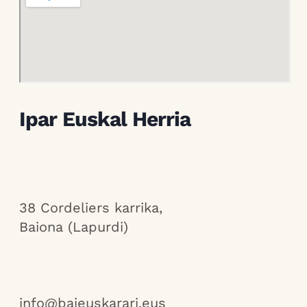
Ipar Euskal Herria
38 Cordeliers karrika,
Baiona (Lapurdi)
info@baieuskarari.eus