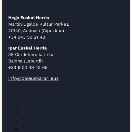
Hego Euskal Herria
Martin Ugalde Kultur Parkea
20140, Andoain (Gipuzkoa)
+34 943 59 21 48
Ipar Euskal Herria
38 Cordeliers karrika
Baiona (Lapurdi)
+33 6 03 49 43 65
info@baieuskarari.eus