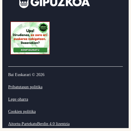
Bai Euskarari ©
2026
Pribatutasun politika
Lege oharra
Cookien politika
Aitortu-PartekatuBerdin 4.0 lizentzia