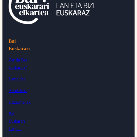
Bai
Euskarari
Zer da Bai
Euskarari?
Lantaldea
Antolaketa
Hitzarmenak
Bai
Euskarari
Laguna