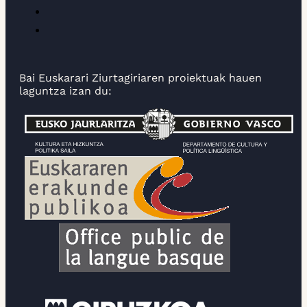
Bai Euskarari Ziurtagiriaren proiektuak hauen
laguntza izan du: