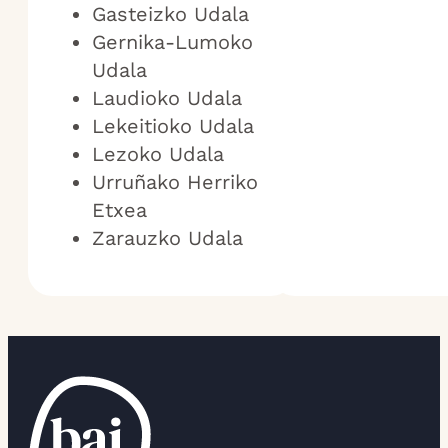
Gasteizko Udala
Gernika-Lumoko
Udala
Laudioko Udala
Lekeitioko Udala
Lezoko Udala
Urruñako Herriko
Etxea
Zarauzko Udala