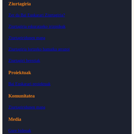
Ziurtagiria
Zer da Bai Euskarari Ziurtagiria?
Ziurtagiria eskuratzeko irizpideak
Ziurtagiridunen mapa
Ziurtagiria lortzeko hamaika arrazoi
Ziurtagiri bereziak
Proiektuak
Bai Euskarari proiektuak
Komunitatea
Ziurtagiridunen mapa
Media
Gure bideoak