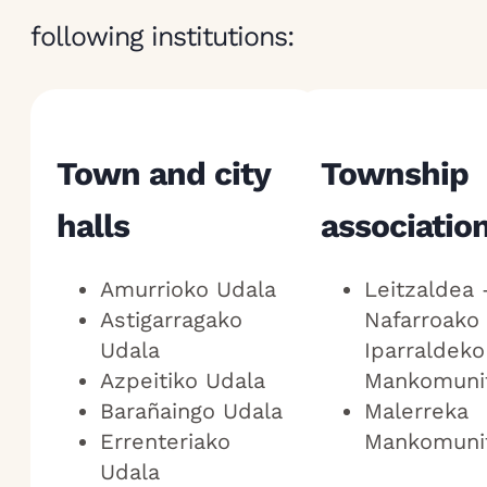
following institutions:
Town and city
Township
halls
associatio
Amurrioko Udala
Leitzaldea 
Astigarragako
Nafarroako
Udala
Iparraldek
Azpeitiko Udala
Mankomuni
Barañaingo Udala
Malerreka
Errenteriako
Mankomuni
Udala