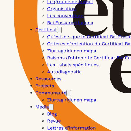
Le groupe de travail
Organisation
Les conventions
Bai Euskarari laguna
Certificat
Qu’est-ce-que le Certificat Bai Euska
Critères d’obtention du Certificat Ba
Ziurtagiridunen mapa
Raisons d’obtenir le Certificat Bai Eu
Les Labels spécifiques
Autodiagnostic
Ressources
Projects
Communauté
Ziurtagiridunen mapa
Media
Blog
Revue
Lettres d’information