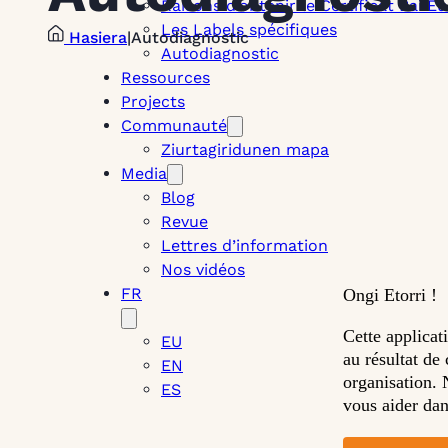
Raisons d’obtenir le Certificat Bai Eu
Les Labels spécifiques
Hasiera
|
Autodiagnostic
Autodiagnostic
Ressources
Projects
Communauté
Ziurtagiridunen mapa
Media
Blog
Revue
Lettres d’information
Nos vidéos
FR
Ongi Etorri !
Cette applicat
EU
au résultat de
EN
organisation. 
ES
vous aider da