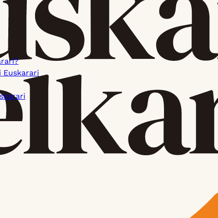
rari?
i Euskarari
skarari