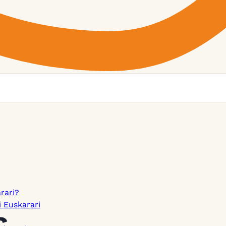
rari?
i Euskarari
c