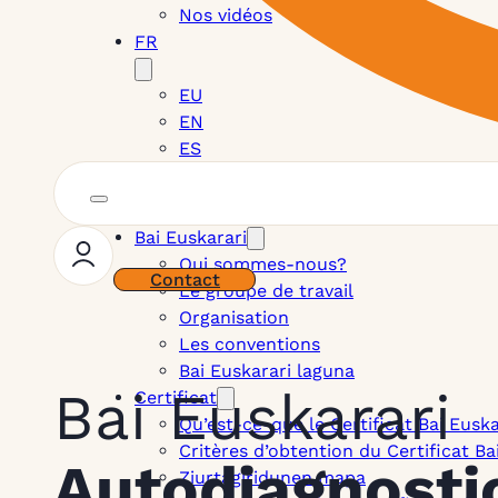
Nos vidéos
FR
EU
EN
ES
Bai Euskarari
Qui sommes-nous?
Contact
Le groupe de travail
Organisation
Les conventions
Bai Euskarari laguna
Bai Euskarari
Certificat
Qu’est-ce-que le Certificat Bai Euska
Critères d’obtention du Certificat Ba
Autodiagnosti
Ziurtagiridunen mapa