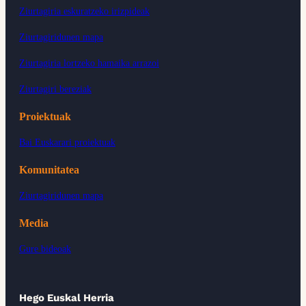
Ziurtagiria eskuratzeko irizpideak
Ziurtagiridunen mapa
Ziurtagiria lortzeko hamaika arrazoi
Ziurtagiri bereziak
Proiektuak
Bai Euskarari proiektuak
Komunitatea
Ziurtagiridunen mapa
Media
Gure bideoak
Hego Euskal Herria