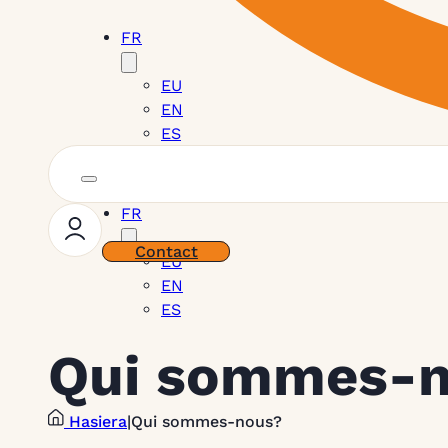
FR
EU
EN
ES
FR
Contact
EU
EN
ES
Qui sommes-
Hasiera
|
Qui sommes-nous?