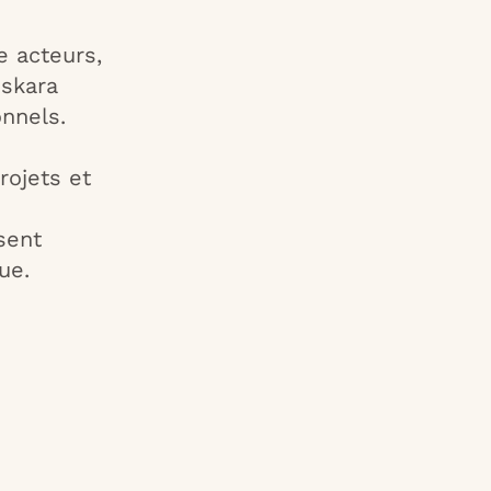
e acteurs,
uskara
onnels.
ojets et
sent
ue.