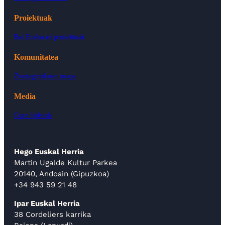
Proiektuak
Bai Euskarari proiektuak
Komunitatea
Ziurtagiridunen mapa
Media
Gure bideoak
Hego Euskal Herria
Martin Ugalde Kultur Parkea
20140, Andoain (Gipuzkoa)
+34 943 59 21 48
Ipar Euskal Herria
38 Cordeliers karrika