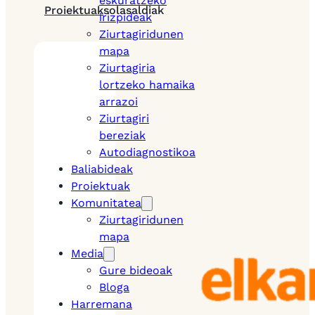
eskuratzeko
Proiektuak
solasaldiak
irizpideak
Ziurtagiridunen
mapa
Ziurtagiria
lortzeko hamaika
arrazoi
Ziurtagiri
bereziak
Autodiagnostikoa
Baliabideak
Proiektuak
Komunitatea
Ziurtagiridunen
mapa
Media
Gure bideoak
Bloga
Harremana