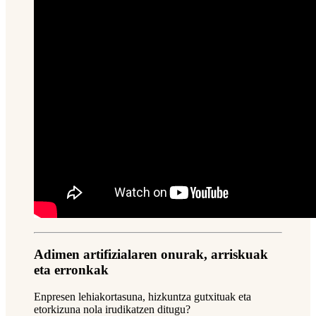
Adimen artifizialaren onurak, arriskuak
eta erronkak
Enpresen lehiakortasuna, hizkuntza gutxituak eta
etorkizuna nola irudikatzen ditugu?