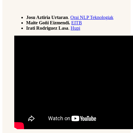
Josu Aztiria Urtaran
.
Orai NLP Teknologiak
Maite Goñi Eizmendi.
EITB
Irati Rodriguez Lasa
.
Hupi