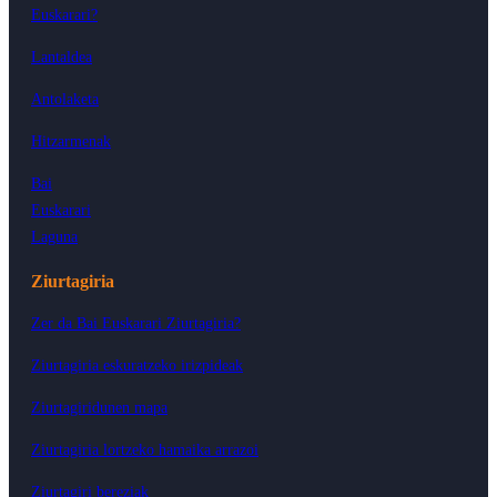
Euskarari?
Lantaldea
Antolaketa
Hitzarmenak
Bai
Euskarari
Laguna
Ziurtagiria
Zer da Bai Euskarari Ziurtagiria?
Ziurtagiria eskuratzeko irizpideak
Ziurtagiridunen mapa
Ziurtagiria lortzeko hamaika arrazoi
Ziurtagiri bereziak