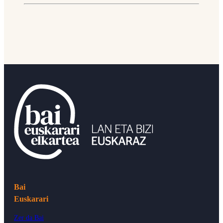
Bai
Euskarari
Zer da Bai