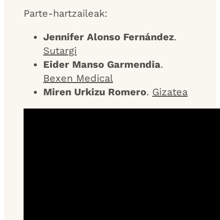
Parte-hartzaileak:
Jennifer Alonso Fernández
.
Sutargi
Eider Manso Garmendia
.
Bexen Medical
Miren Urkizu Romero
.
Gizatea