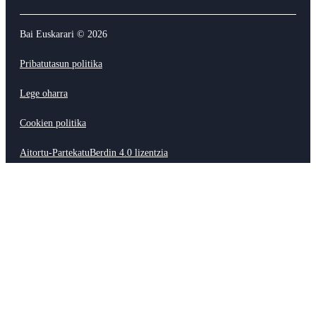
Bai Euskarari ©
2026
Pribatutasun politika
Lege oharra
Cookien politika
Aitortu-PartekatuBerdin 4.0 lizentzia