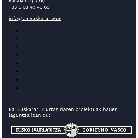
Baiona (Lapurdi)
+33 6 03 49 43 65
info@baieuskarari.eus
Bai Euskarari Ziurtagiriaren proiektuak hauen
laguntza izan du: