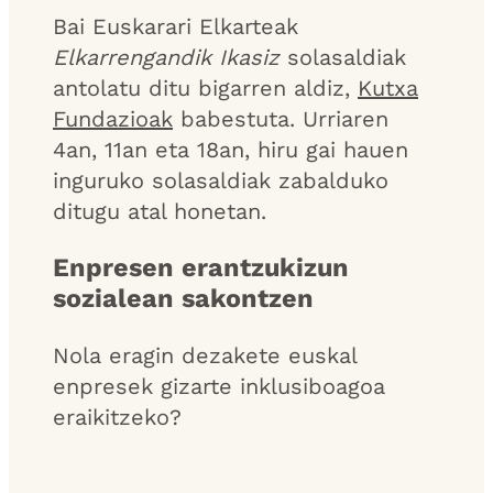
Bai Euskarari Elkarteak
Elkarrengandik Ikasiz
solasaldiak
antolatu ditu bigarren aldiz,
Kutxa
Fundazioak
babestuta. Urriaren
4an, 11an eta 18an, hiru gai hauen
inguruko solasaldiak zabalduko
ditugu atal honetan.
Enpresen erantzukizun
sozialean sakontzen
Nola eragin dezakete euskal
enpresek gizarte inklusiboagoa
eraikitzeko?