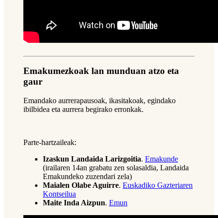
Emakumezkoak lan munduan atzo eta
gaur
Emandako aurrerapausoak, ikasitakoak, egindako
ibilbidea eta aurrera begirako erronkak.
Parte-hartzaileak:
Izaskun Landaida Larizgoitia
.
Emakunde
(irailaren 14an grabatu zen solasaldia, Landaida
Emakundeko zuzendari zela)
Maialen Olabe Aguirre
.
Euskadiko Gazteriaren
Kontseilua
Maite Inda Aizpun
.
Emun