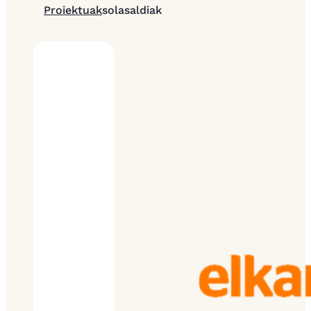
Proiektuak
solasaldiak