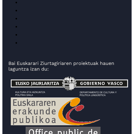
Bai Euskarari Ziurtagiriaren proiektuak hauen
laguntza izan du: