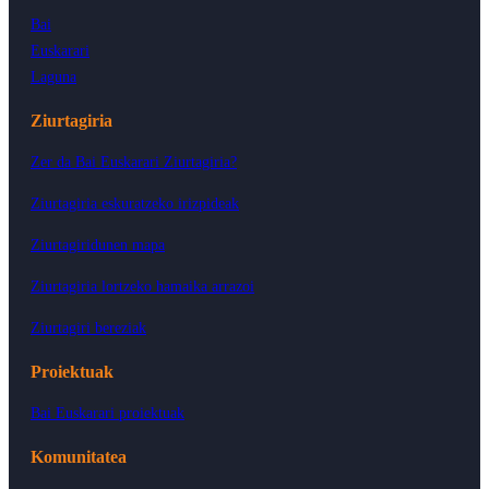
Bai
Euskarari
Laguna
Ziurtagiria
Zer da Bai Euskarari Ziurtagiria?
Ziurtagiria eskuratzeko irizpideak
Ziurtagiridunen mapa
Ziurtagiria lortzeko hamaika arrazoi
Ziurtagiri bereziak
Proiektuak
Bai Euskarari proiektuak
Komunitatea