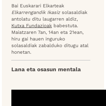
Bai Euskarari Elkarteak
Elkarrengandik Ikasiz
solasaldiak
antolatu ditu laugarren aldiz,
Kutxa Fundazioak
babestuta.
Maiatzaren 7an, 14an eta 21ean,
hiru gai hauen inguruko
solasaldiak zabalduko ditugu atal
honetan.
Lana eta osasun mentala