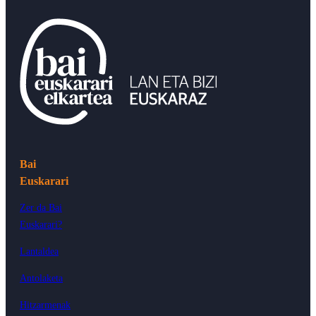
Bai
Euskarari
Zer da Bai
Euskarari?
Lantaldea
Antolaketa
Hitzarmenak