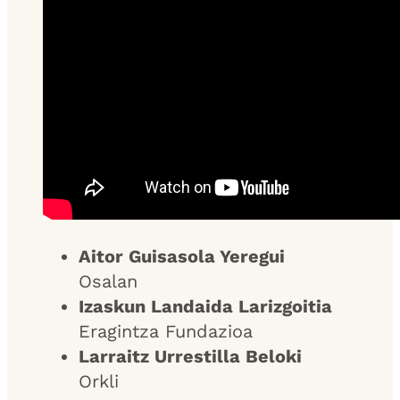
Aitor Guisasola
Yeregui
Osalan
Izaskun Landaida Larizgoitia
Eragintza Fundazioa
Larraitz Urrestilla Beloki
Orkli