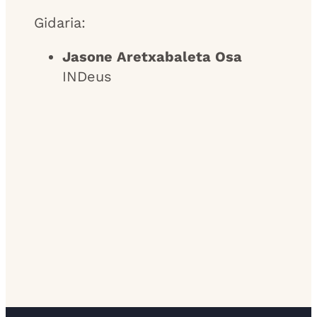
Gidaria:
Jasone Aretxabaleta Osa
INDeus