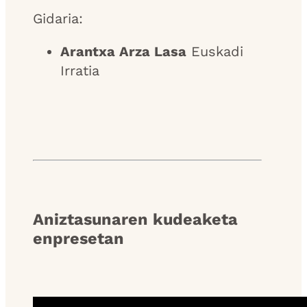
Gidaria:
Arantxa Arza Lasa
Euskadi
Irratia
Aniztasunaren kudeaketa
enpresetan