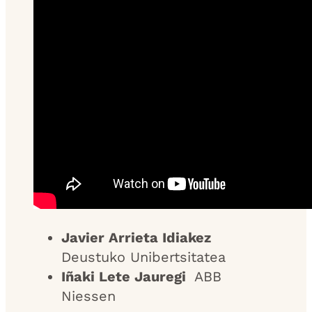
Javier Arrieta Idiakez
Deustuko Unibertsitatea
Iñaki Lete Jauregi
ABB
Niessen