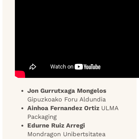
Jon Gurrutxaga Mongelos
Gipuzkoako Foru Aldundia
Ainhoa Fernandez Ortiz
ULMA
Packaging
Edurne Ruiz Arregi
Mondragon Unibertsitatea