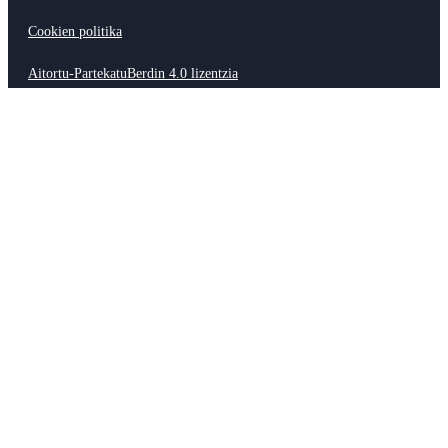
Cookien politika
Aitortu-PartekatuBerdin 4.0 lizentzia