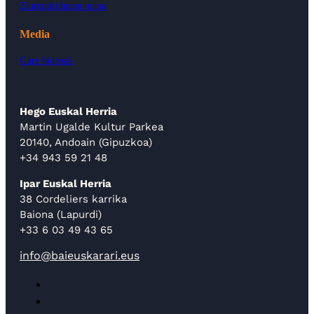
Ziurtagiridunen mapa
Media
Gure bideoak
Hego Euskal Herria
Martin Ugalde Kultur Parkea
20140, Andoain (Gipuzkoa)
+34 943 59 21 48
Ipar Euskal Herria
38 Cordeliers karrika
Baiona (Lapurdi)
+33 6 03 49 43 65
info@baieuskarari.eus