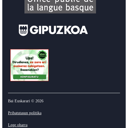
Bai Euskarari ©
2026
Pribatutasun politika
Lege oharra