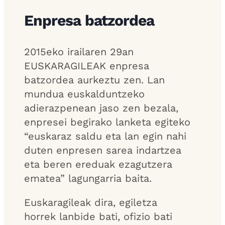
Enpresa batzordea
2015eko irailaren 29an
EUSKARAGILEAK enpresa
batzordea aurkeztu zen. Lan
mundua euskalduntzeko
adierazpenean jaso zen bezala,
enpresei begirako lanketa egiteko
“euskaraz saldu eta lan egin nahi
duten enpresen sarea indartzea
eta beren ereduak ezagutzera
ematea” lagungarria baita.
Euskaragileak dira, egiletza
horrek lanbide bati, ofizio bati