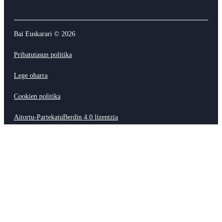
Bai Euskarari ©
2026
Pribatutasun politika
Lege oharra
Cookien politika
Aitortu-PartekatuBerdin 4.0 lizentzia