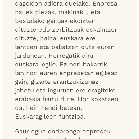
dagokion adiera duelako. Enpresa
hauek piezak, makinak… eta
bestelako gailuak ekoizten
dituzte edo zerbitzuak eskaintzen
dituzte, baina, euskara ere
lantzen eta baliatzen dute euren
jardunean. Horregatik dira
euskara-egile. Ez hori bakarrik,
lan hori euren enpresetan egiteaz
gain, gizarte erantzukizunaz
jabetu eta inguruan ere eragiteko
erabakia hartu dute. Hor kokatzen
da, hein handi batean,
Euskaragileen funtzioa.
Gaur egun ondorengo enpresek