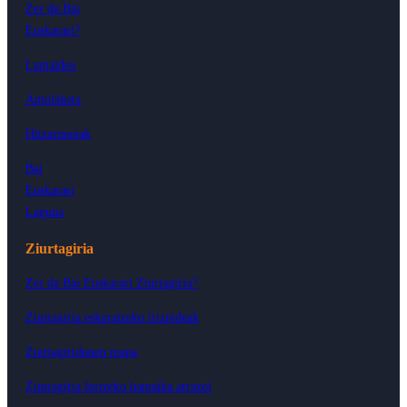
Zer da Bai
Euskarari?
Lantaldea
Antolaketa
Hitzarmenak
Bai
Euskarari
Laguna
Ziurtagiria
Zer da Bai Euskarari Ziurtagiria?
Ziurtagiria eskuratzeko irizpideak
Ziurtagiridunen mapa
Ziurtagiria lortzeko hamaika arrazoi