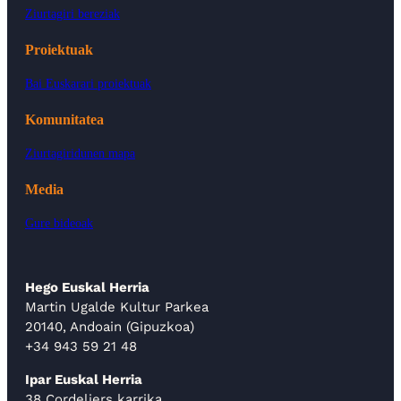
Ziurtagiri bereziak
Proiektuak
Bai Euskarari proiektuak
Komunitatea
Ziurtagiridunen mapa
Media
Gure bideoak
Hego Euskal Herria
Martin Ugalde Kultur Parkea
20140, Andoain (Gipuzkoa)
+34 943 59 21 48
Ipar Euskal Herria
38 Cordeliers karrika