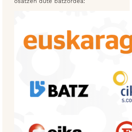
osatzen dute batzordea: