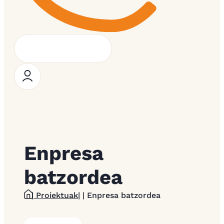
Enpresa
batzordea
| Proiektuak
| | Enpresa batzordea