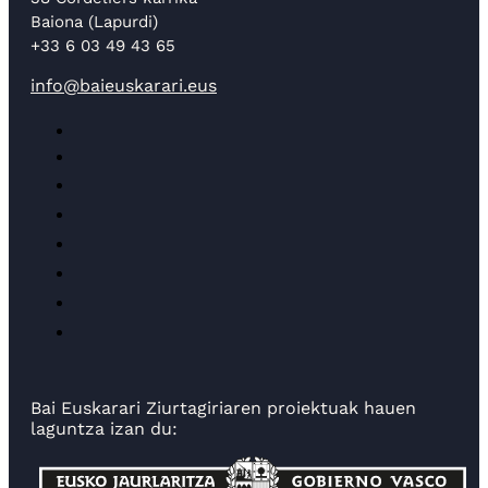
Baiona (Lapurdi)
+33 6 03 49 43 65
info@baieuskarari.eus
Bai Euskarari Ziurtagiriaren proiektuak hauen
laguntza izan du: