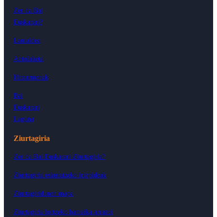
Zer da Bai
Euskarari?
Lantaldea
Antolaketa
Hitzarmenak
Bai
Euskarari
Laguna
Ziurtagiria
Zer da Bai Euskarari Ziurtagiria?
Ziurtagiria eskuratzeko irizpideak
Ziurtagiridunen mapa
Ziurtagiria lortzeko hamaika arrazoi