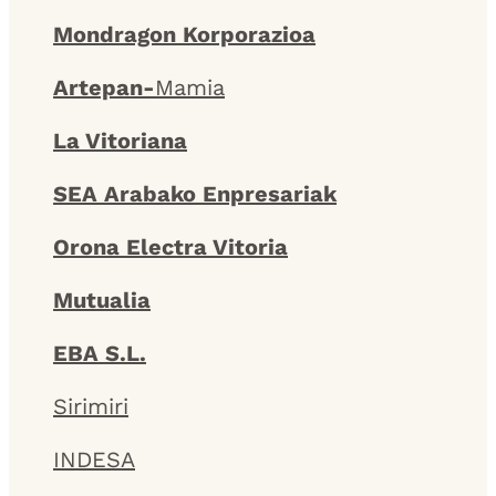
Mondragon Korporazioa
Artepan-
Mamia
La Vitoriana
SEA Arabako Enpresariak
Orona Electra Vitoria
Mutualia
EBA S.L.
Sirimiri
INDESA