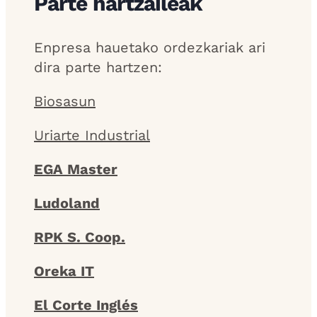
Parte hartzaileak
Enpresa hauetako ordezkariak ari
dira parte hartzen:
Biosasun
Uriarte Industrial
EGA Master
Ludoland
RPK S. Coop.
Oreka IT
El Corte Inglés