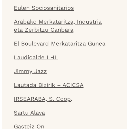
Eulen Sociosanitarios
Arabako Merkataritza, Industria
eta Zerbitzu Ganbara
El Boulevard Merkataritza Gunea
Laudioalde LHII
Jimmy Jazz
Lautada Bizirik – ACICSA
IRSEARABA, S. Coop
.
Sartu Alava
Gasteiz On