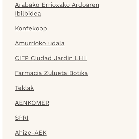
Arabako Errioxako Ardoaren
Ibilbidea
Konfekoop
Amurrioko udala
CIFP Ciudad Jardin LHII
Farmacia Zulueta Botika
Teklak
AENKOMER
SPRI
Ahize-AEK