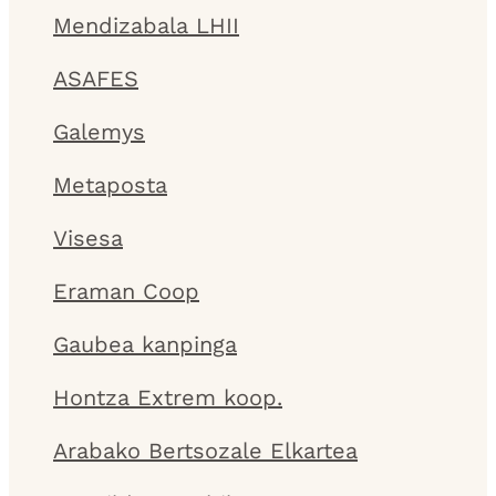
Mendizabala LHII
ASAFES
Galemys
Metaposta
Visesa
Eraman Coop
Gaubea kanpinga
Hontza Extrem koop.
Arabako Bertsozale Elkartea