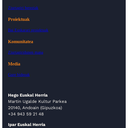
Ziurtagiri bereziak
Proiektuak
Bai Euskarari proiektuak
Komunitatea
Ziurtagiridunen mapa
Media
Gure bideoak
Hego Euskal Herria
Martin Ugalde Kultur Parkea
20140, Andoain (Gipuzkoa)
+34 943 59 21 48
Ipar Euskal Herria