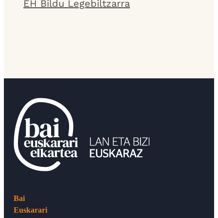
EH Bildu Legebiltzarra
Bai
Euskarari