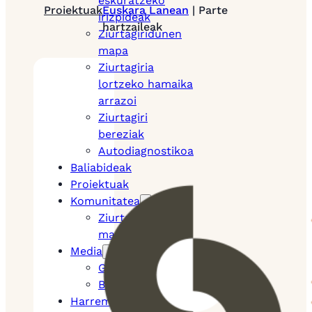
eskuratzeko
Proiektuak
Euskara Lanean
| Parte
irizpideak
hartzaileak
Ziurtagiridunen
mapa
Ziurtagiria
lortzeko hamaika
arrazoi
Ziurtagiri
bereziak
Autodiagnostikoa
Baliabideak
Proiektuak
Komunitatea
Ziurtagiridunen
mapa
Media
Gure bideoak
Bloga
Harremana