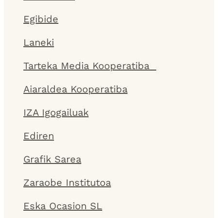
Egibide
Laneki
Tarteka Media Kooperatiba
Aiaraldea Kooperatiba
IZA Igogailuak
Ediren
Grafik Sarea
Zaraobe Institutoa
Eska Ocasion SL