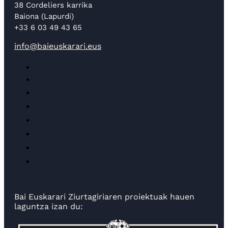
38 Cordeliers karrika
Baiona (Lapurdi)
+33 6 03 49 43 65
info@baieuskarari.eus
Bai Euskarari Ziurtagiriaren proiektuak hauen
laguntza izan du: