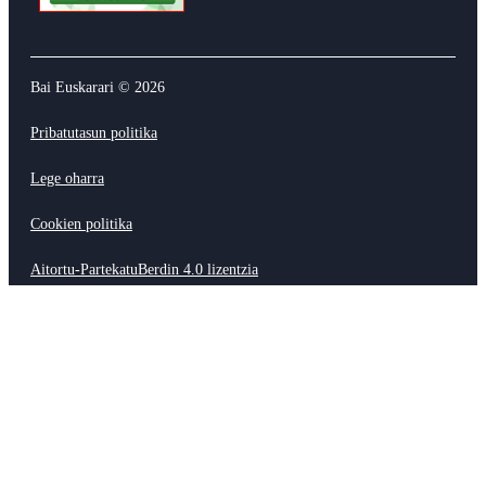
Bai Euskarari ©
2026
Pribatutasun politika
Lege oharra
Cookien politika
Aitortu-PartekatuBerdin 4.0 lizentzia