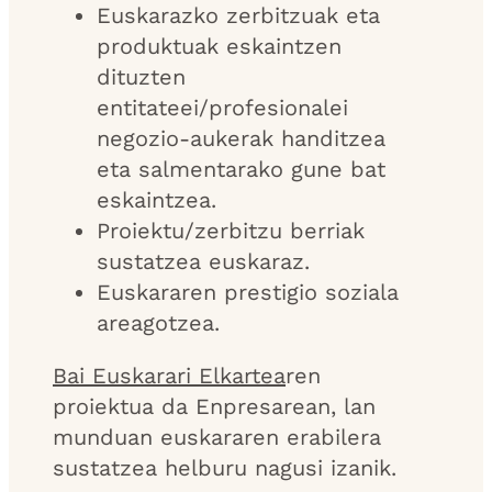
Euskarazko zerbitzuak eta
produktuak eskaintzen
dituzten
entitateei/profesionalei
negozio-aukerak handitzea
eta salmentarako gune bat
eskaintzea.
Proiektu/zerbitzu berriak
sustatzea euskaraz.
Euskararen prestigio soziala
areagotzea.
Bai Euskarari Elkartea
ren
proiektua da Enpresarean, lan
munduan euskararen erabilera
sustatzea helburu nagusi izanik.