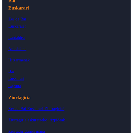
Bai
Euskarari
Zer da Bai
Euskarari?
Lantaldea
Antolaketa
Hitzarmenak
Bai
Euskarari
Laguna
Ziurtagiria
Zer da Bai Euskarari Ziurtagiria?
Ziurtagiria eskuratzeko irizpideak
Ziurtagiridunen mapa