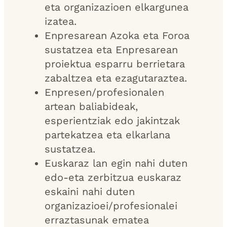
eta organizazioen elkargunea
izatea.
Enpresarean Azoka eta Foroa
sustatzea eta Enpresarean
proiektua esparru berrietara
zabaltzea eta ezagutaraztea.
Enpresen/profesionalen
artean baliabideak,
esperientziak edo jakintzak
partekatzea eta elkarlana
sustatzea.
Euskaraz lan egin nahi duten
edo-eta zerbitzua euskaraz
eskaini nahi duten
organizazioei/profesionalei
erraztasunak ematea