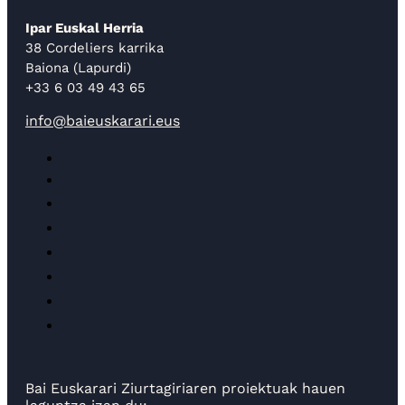
Ipar Euskal Herria
38 Cordeliers karrika
Baiona (Lapurdi)
+33 6 03 49 43 65
info@baieuskarari.eus
Bai Euskarari Ziurtagiriaren proiektuak hauen