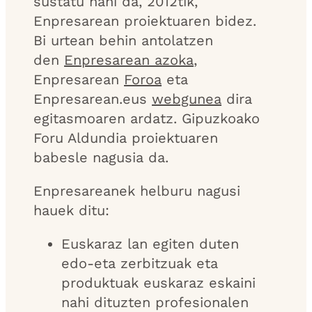
sustatu nahi da, 2012tik,
Enpresarean proiektuaren bidez.
Bi urtean behin antolatzen
den
Enpresarean azoka
,
Enpresarean
Foroa
eta
Enpresarean.eus
webgunea
dira
egitasmoaren ardatz. Gipuzkoako
Foru Aldundia proiektuaren
babesle nagusia da.
Enpresareanek helburu nagusi
hauek ditu:
Euskaraz lan egiten duten
edo-eta zerbitzuak eta
produktuak euskaraz eskaini
nahi dituzten profesionalen