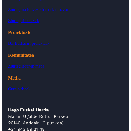
Ziurtagiria lortzeko hamaika arrazoi
Ziurtagiri bereziak
Proiektuak
Bai Euskarari proiektuak
Komunitatea
Ziurtagiridunen mapa
Media
Gure bideoak
Hego Euskal Herria
Martin Ugalde Kultur Parkea
20140, Andoain (Gipuzkoa)
+34 943 59 21 48