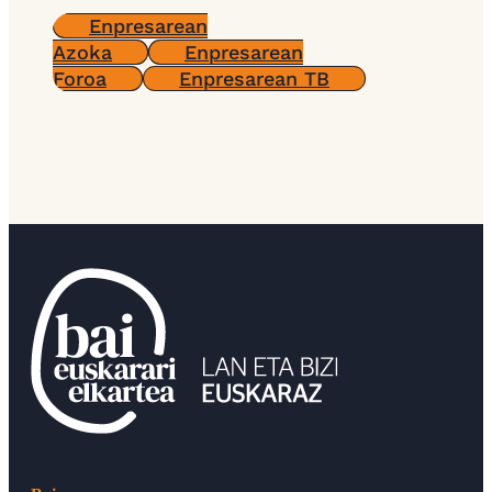
Enpresarean
Azoka
Enpresarean
Foroa
Enpresarean TB