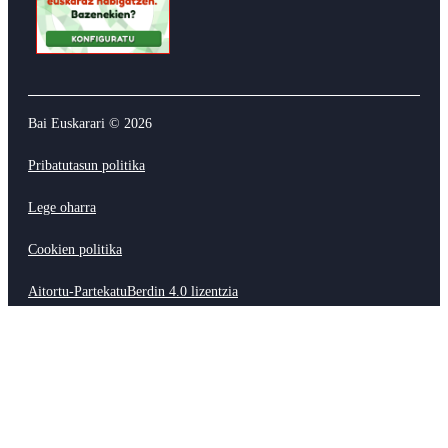
Bai Euskarari ©
2026
Pribatutasun politika
Lege oharra
Cookien politika
Aitortu-PartekatuBerdin 4.0 lizentzia