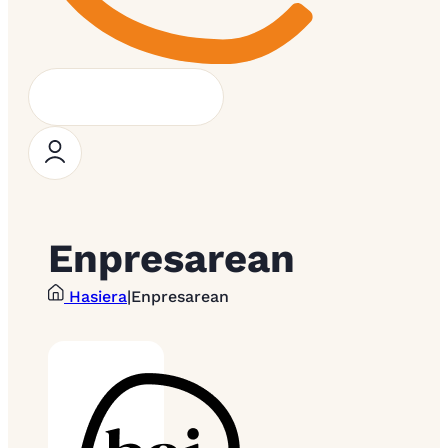
Enpresarean
Hasiera
|
Enpresarean