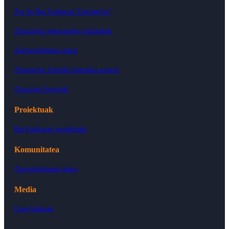
Zer da Bai Euskarari Ziurtagiria?
Ziurtagiria eskuratzeko irizpideak
Ziurtagiridunen mapa
Ziurtagiria lortzeko hamaika arrazoi
Ziurtagiri bereziak
Proiektuak
Bai Euskarari proiektuak
Komunitatea
Ziurtagiridunen mapa
Media
Gure bideoak