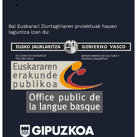
Bai Euskarari Ziurtagiriaren proiektuak hauen
laguntza izan du: