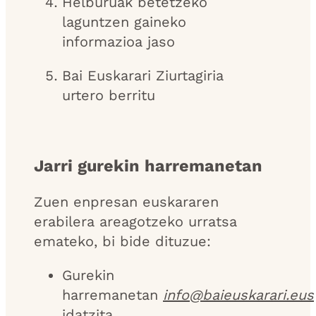
Helburuak betetzeko
laguntzen gaineko
informazioa jaso
Bai Euskarari Ziurtagiria
urtero berritu
Jarri gurekin harremanetan
Zuen enpresan euskararen
erabilera areagotzeko urratsa
emateko, bi bide dituzue:
Gurekin
harremanetan
info@baieuskarari.eus
idatzita.