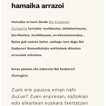
hamaika arrazoi
Hamaika arrazoi daude
Bai Euskarari
Ziurtagiria
lortzeko: motibazioa, lehiakortasuna,
berrikuntza, hurbiltasuna, errekonozimendua…
Baina guk esatea baino, nahiago izan dugu Bai
Euskarari Komunitateko entitateek dituzten
arrazoiak entzutea.
Eman pausoa eta eskuratu Bai Euskarari
Ziurtagiria
Zuek ere pausoa eman nahi
duzue? Zuen enpresan, saltokian
edo elkartean euskara txertatzen