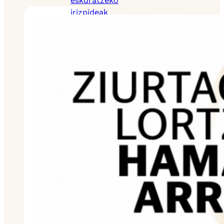
eskuratzeko
irizpideak
Ziurtagiridunen
mapa
Ziurtagiria
lortzeko hamaika
arrazoi
Ziurtagiri
bereziak
Autodiagnostikoa
Baliabideak
Proiektuak
Komunitatea
Ziurtagiridunen
mapa
Media
Gure bideoak
Bloga
Harremana