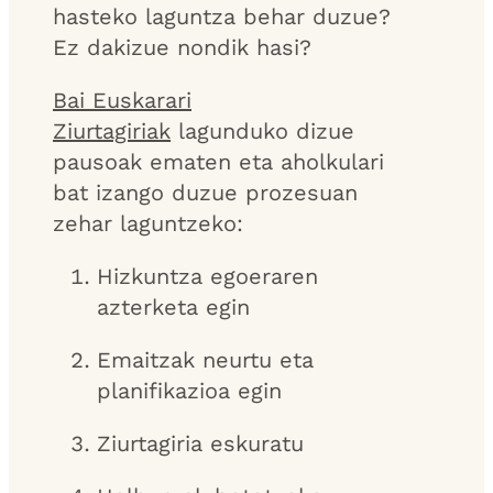
hasteko laguntza behar duzue?
Ez dakizue nondik hasi?
Bai Euskarari
Ziurtagiriak
lagunduko dizue
pausoak ematen eta aholkulari
bat izango duzue prozesuan
zehar laguntzeko:
Hizkuntza egoeraren
azterketa egin
Emaitzak neurtu eta
planifikazioa egin
Ziurtagiria eskuratu