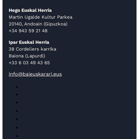
Hego Euskal Herria
Martin Ugalde Kultur Parkea
20140, Andoain (Gipuzkoa)
+34 943 59 21 48
Ipar Euskal Herria
38 Cordeliers karrika
Baiona (Lapurdi)
+33 6 03 49 43 65
info@baieuskarari.eus