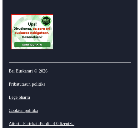
Bai Euskarari ©
2026
Pribatutasun politika
Lege oharra
Cookien politika
Aitortu-PartekatuBerdin 4.0 lizentzia