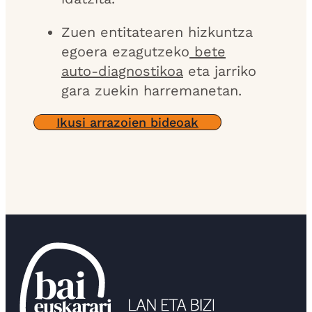
Zuen entitatearen hizkuntza
egoera ezagutzeko
bete
auto-diagnostikoa
eta jarriko
gara zuekin harremanetan.
Ikusi arrazoien bideoak