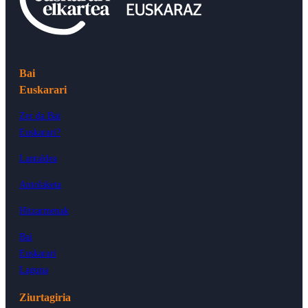
Bai
Euskarari
Zer da Bai
Euskarari?
Lantaldea
Antolaketa
Hitzarmenak
Bai
Euskarari
Laguna
Ziurtagiria