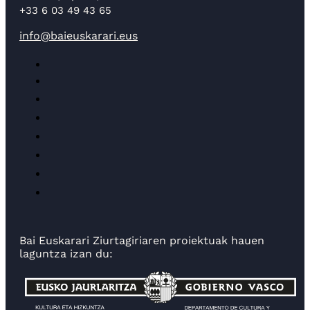
+33 6 03 49 43 65
info@baieuskarari.eus
Bai Euskarari Ziurtagiriaren proiektuak hauen
laguntza izan du: