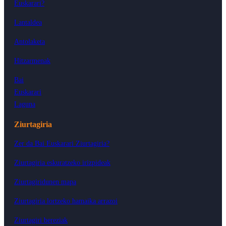
Euskarari?
Lantaldea
Antolaketa
Hitzarmenak
Bai
Euskarari
Laguna
Ziurtagiria
Zer da Bai Euskarari Ziurtagiria?
Ziurtagiria eskuratzeko irizpideak
Ziurtagiridunen mapa
Ziurtagiria lortzeko hamaika arrazoi
Ziurtagiri bereziak