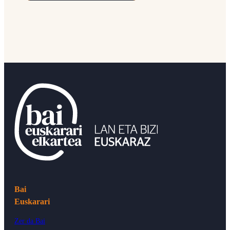
Bai
Euskarari
Zer da Bai