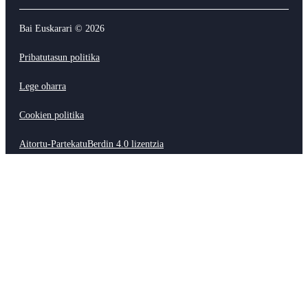
Bai Euskarari ©
2026
Pribatutasun politika
Lege oharra
Cookien politika
Aitortu-PartekatuBerdin 4.0 lizentzia