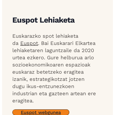
Euspot Lehiaketa
Euskarazko spot lehiaketa
da
Euspot
. Bai Euskarari Elkartea
lehiaketaren laguntzaile da 2020
urtea ezkero. Gure helburua arlo
sozioekonomikoaren espazioak
euskaraz betetzeko eragitea
izanik, estrategikotzat jotzen
dugu ikus-entzunezkoen
industrian eta gazteen artean ere
eragitea.
Euspot webgunea