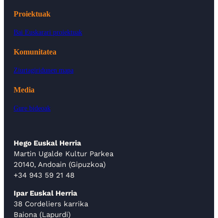
Proiektuak
Bai Euskarari proiektuak
Komunitatea
Ziurtagiridunen mapa
Media
Gure bideoak
Hego Euskal Herria
Martin Ugalde Kultur Parkea
20140, Andoain (Gipuzkoa)
+34 943 59 21 48
Ipar Euskal Herria
38 Cordeliers karrika
Baiona (Lapurdi)