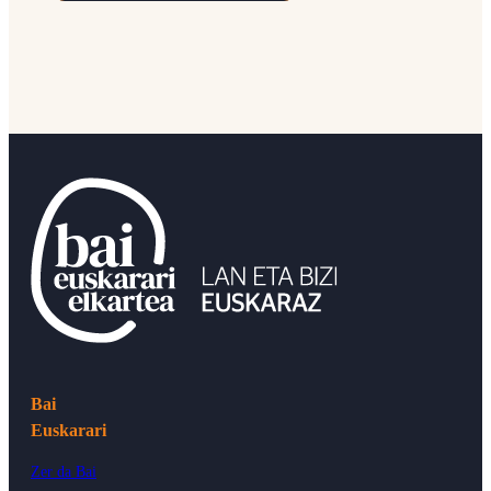
Bai
Euskarari
Zer da Bai