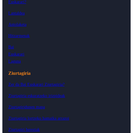
Euskarari?
Lantaldea
Antolaketa
Hitzarmenak
Bai
Euskarari
Laguna
Ziurtagiria
Zer da Bai Euskarari Ziurtagiria?
Ziurtagiria eskuratzeko irizpideak
Ziurtagiridunen mapa
Ziurtagiria lortzeko hamaika arrazoi
Ziurtagiri bereziak