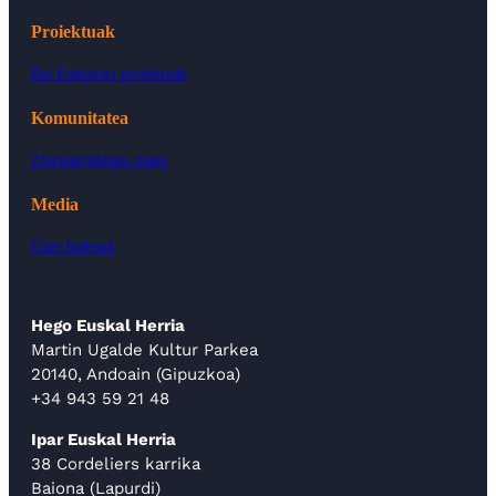
Proiektuak
Bai Euskarari proiektuak
Komunitatea
Ziurtagiridunen mapa
Media
Gure bideoak
Hego Euskal Herria
Martin Ugalde Kultur Parkea
20140, Andoain (Gipuzkoa)
+34 943 59 21 48
Ipar Euskal Herria
38 Cordeliers karrika
Baiona (Lapurdi)