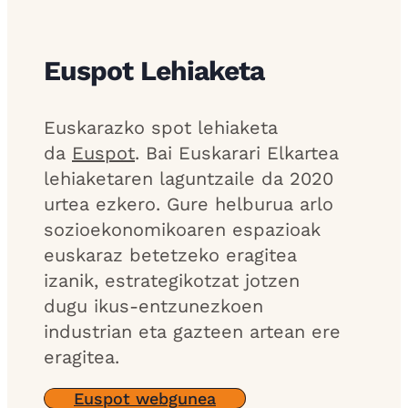
Euspot Lehiaketa
Euskarazko spot lehiaketa
da
Euspot
. Bai Euskarari Elkartea
lehiaketaren laguntzaile da 2020
urtea ezkero. Gure helburua arlo
sozioekonomikoaren espazioak
euskaraz betetzeko eragitea
izanik, estrategikotzat jotzen
dugu ikus-entzunezkoen
industrian eta gazteen artean ere
eragitea.
Euspot webgunea