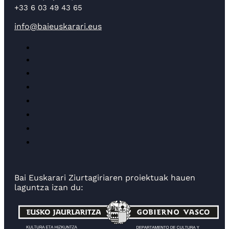
+33 6 03 49 43 65
info@baieuskarari.eus
Bai Euskarari Ziurtagiriaren proiektuak hauen
laguntza izan du: