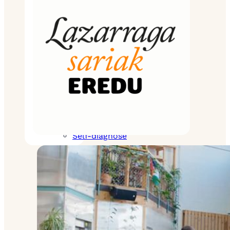
Criteria for
being
awarded the
certificate
Database and
map
Reasons to
get the
certificate
Special
certificates
Self-diagnose
Resources
Projects
Komunitatea
Database and
map
Media
Our videos