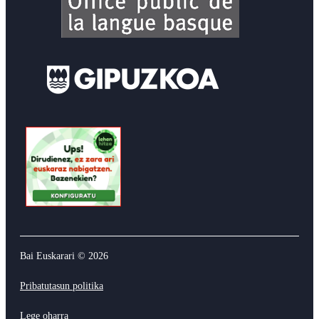
Bai Euskarari ©
2026
Pribatutasun politika
Lege oharra