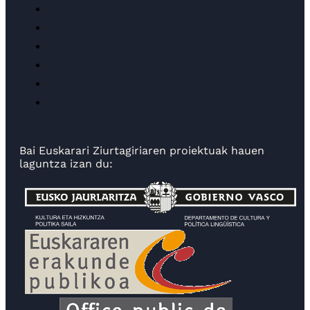
Bai Euskarari Ziurtagiriaren proiektuak hauen
laguntza izan du: