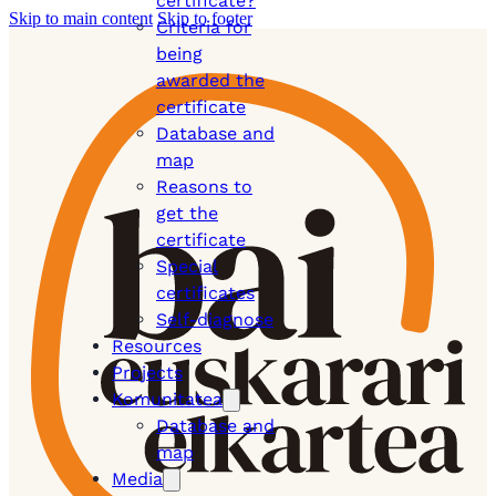
certificate?
Skip to main content
Skip to footer
Criteria for
being
awarded the
certificate
Database and
map
Reasons to
get the
certificate
Special
certificates
Self-diagnose
Resources
Projects
Komunitatea
Database and
map
Media