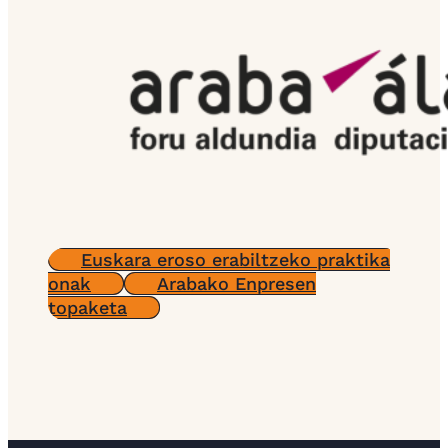
Euskara eroso erabiltzeko praktika
onak
Arabako Enpresen
topaketa