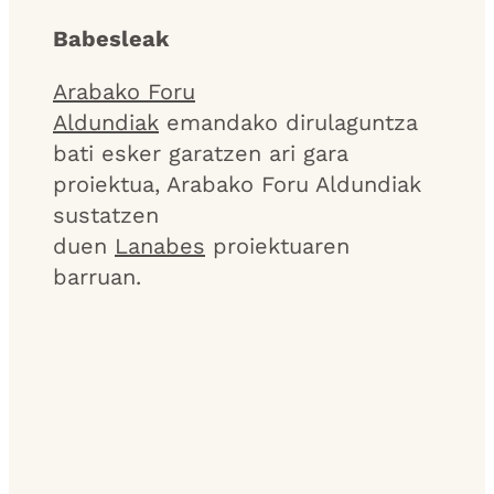
Babesleak
Arabako Foru
Aldundiak
emandako dirulaguntza
bati esker garatzen ari gara
proiektua, Arabako Foru Aldundiak
sustatzen
duen
Lanabes
proiektuaren
barruan.