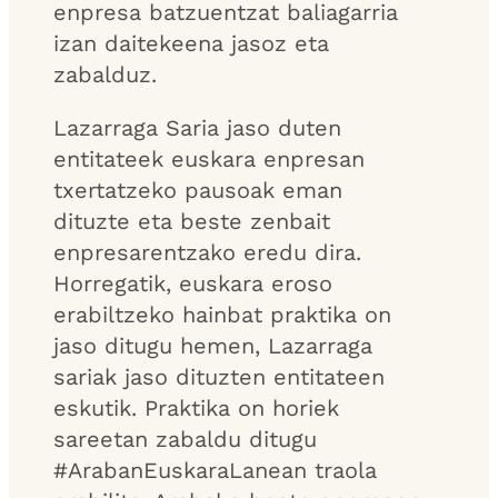
enpresa batzuentzat baliagarria
izan daitekeena jasoz eta
zabalduz.
Lazarraga Saria jaso duten
entitateek euskara enpresan
txertatzeko pausoak eman
dituzte eta beste zenbait
enpresarentzako eredu dira.
Horregatik, euskara eroso
erabiltzeko hainbat praktika on
jaso ditugu hemen, Lazarraga
sariak jaso dituzten entitateen
eskutik. Praktika on horiek
sareetan zabaldu ditugu
#ArabanEuskaraLanean traola