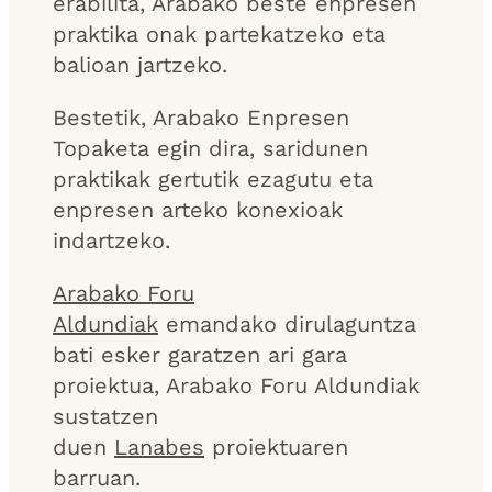
erabilita, Arabako beste enpresen
praktika onak partekatzeko eta
balioan jartzeko.
Bestetik, Arabako Enpresen
Topaketa egin dira, saridunen
praktikak gertutik ezagutu eta
enpresen arteko konexioak
indartzeko.
Arabako Foru
Aldundiak
emandako dirulaguntza
bati esker garatzen ari gara
proiektua, Arabako Foru Aldundiak
sustatzen
duen
Lanabes
proiektuaren
barruan.