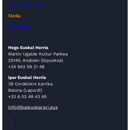
Ziurtagiridunen mapa
Media
Gure bideoak
Hego Euskal Herria
Martin Ugalde Kultur Parkea
20140, Andoain (Gipuzkoa)
+34 943 59 21 48
Ipar Euskal Herria
38 Cordeliers karrika
Baiona (Lapurdi)
+33 6 03 49 43 65
info@baieuskarari.eus