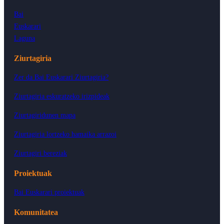
Bai
Euskarari
Laguna
Ziurtagiria
Zer da Bai Euskarari Ziurtagiria?
Ziurtagiria eskuratzeko irizpideak
Ziurtagiridunen mapa
Ziurtagiria lortzeko hamaika arrazoi
Ziurtagiri bereziak
Proiektuak
Bai Euskarari proiektuak
Komunitatea