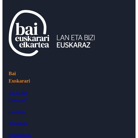
Bai
Euskarari
Zer da Bai
Euskarari?
Lantaldea
Antolaketa
Hitzarmenak