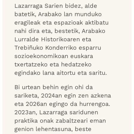
Lazarraga Sarien bidez, alde
batetik, Arabako lan munduko
eragileak eta espazioak aktibatu
nahi dira eta, bestetik, Arabako
Lurralde Historikoaren eta
Trebiñuko Konderriko esparru
sozioekonomikoan euskara
txertatzeko eta hedatzeko
egindako lana aitortu eta saritu.
Bi urtean behin egin ohi da
sariketa, 2024an egin zen azkena
eta 2026an egingo da hurrengoa.
2023an, Lazarraga saridunen
praktika onak zabaltzeari eman
genion lehentasuna, beste