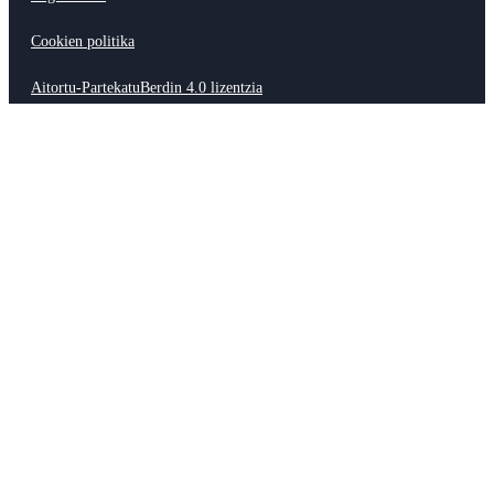
Cookien politika
Aitortu-PartekatuBerdin 4.0 lizentzia