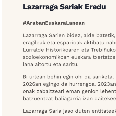
Lazarraga Sariak Eredu
#ArabanEuskaraLanean
Lazarraga Sarien bidez, alde bateti
eragileak eta espazioak aktibatu nahi
Lurralde Historikoaren eta Trebiñuk
sozioekonomikoan euskara txertatze
lana aitortu eta saritu.
Bi urtean behin egin ohi da sariketa
2026an egingo da hurrengoa. 2023an,
onak zabaltzeari eman genion lehen
batzuentzat baliagarria izan daiteke
Lazarraga Saria jaso duten entitate