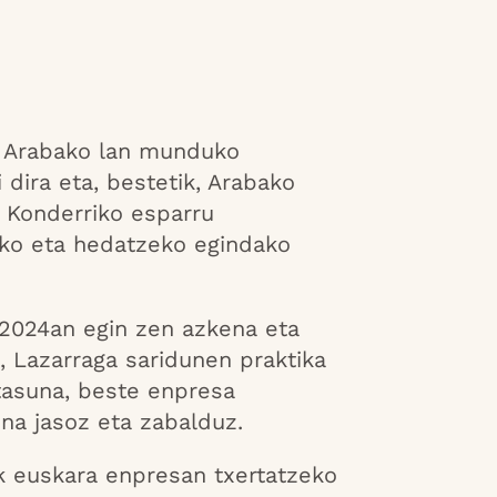
k, Arabako lan munduko
 dira eta, bestetik, Arabako
o Konderriko esparru
ko eta hedatzeko egindako
, 2024an egin zen azkena eta
 Lazarraga saridunen praktika
tasuna, beste enpresa
ena jasoz eta zabalduz.
ek euskara enpresan txertatzeko