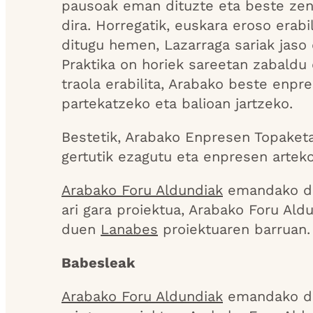
pausoak eman dituzte eta beste zen
dira. Horregatik, euskara eroso erabi
ditugu hemen, Lazarraga sariak jaso 
Praktika on horiek sareetan zabald
traola erabilita, Arabako beste enpr
partekatzeko eta balioan jartzeko.
Bestetik, Arabako Enpresen Topaketa 
gertutik ezagutu eta enpresen artek
Arabako Foru Aldundiak
emandako dir
ari gara proiektua, Arabako Foru Ald
duen
Lanabes
proiektuaren barruan.
Babesleak
Arabako Foru Aldundiak
emandako dir