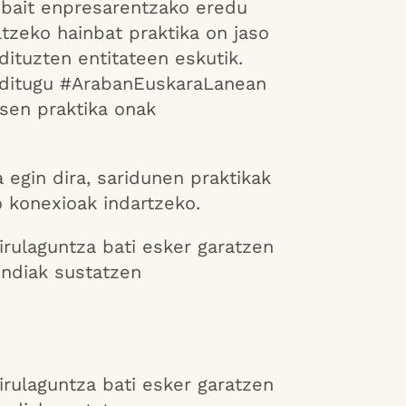
bait enpresarentzako eredu
ltzeko hainbat praktika on jaso
dituzten entitateen eskutik.
u ditugu #ArabanEuskaraLanean
esen praktika onak
egin dira, saridunen praktikak
o konexioak indartzeko.
ulaguntza bati esker garatzen
undiak sustatzen
ulaguntza bati esker garatzen