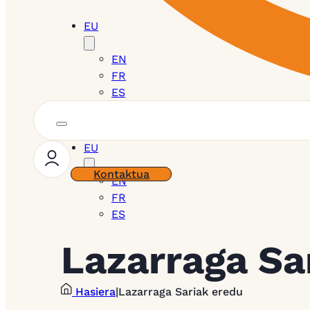
EU
EN
FR
ES
EU
Kontaktua
EN
FR
ES
Lazarraga Sa
Hasiera
|
Lazarraga Sariak eredu