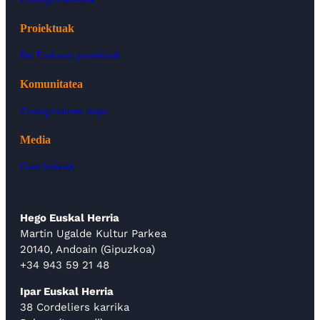
Proiektuak
Bai Euskarari proiektuak
Komunitatea
Ziurtagiridunen mapa
Media
Gure bideoak
Hego Euskal Herria
Martin Ugalde Kultur Parkea
20140, Andoain (Gipuzkoa)
+34 943 59 21 48
Ipar Euskal Herria
38 Cordeliers karrika