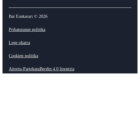
Bai Euskarari ©
2026
Pribatutasun politika
Lege oharra
Cookien politika
Aitortu-PartekatuBerdin 4.0 lizentzia