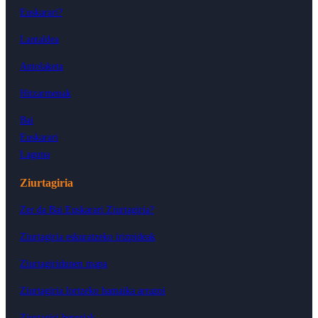
Euskarari?
Lantaldea
Antolaketa
Hitzarmenak
Bai
Euskarari
Laguna
Ziurtagiria
Zer da Bai Euskarari Ziurtagiria?
Ziurtagiria eskuratzeko irizpideak
Ziurtagiridunen mapa
Ziurtagiria lortzeko hamaika arrazoi
Ziurtagiri bereziak