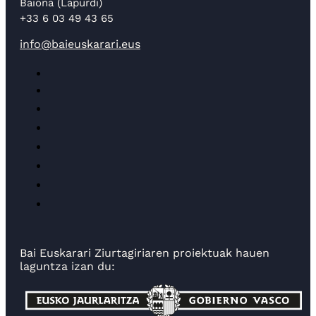
Baiona (Lapurdi)
+33 6 03 49 43 65
info@baieuskarari.eus
Bai Euskarari Ziurtagiriaren proiektuak hauen
laguntza izan du: