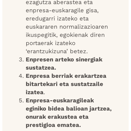
ezagutza aberastea eta
enpresa-euskaragile gisa,
eredugarri izateko eta
euskararen normalizazioaren
ikuspegitik, egokienak diren
portaerak izateko
‘erantzukizuna’ betez.
Enpresen arteko sinergiak
sustatzea.
Enpresa berriak erakartzea
bitartekari eta sustatzaile
izatea
.
Enpresa-euskaragileak
eginiko bidea balioan jartzea,
onurak erakustea eta
prestigioa ematea.