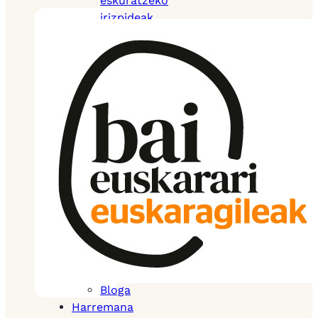
eskuratzeko
irizpideak
Ziurtagiridunen
mapa
Ziurtagiria
lortzeko hamaika
arrazoi
Ziurtagiri
bereziak
Autodiagnostikoa
Baliabideak
Proiektuak
Komunitatea
Ziurtagiridunen
mapa
Media
Gure bideoak
Bloga
Harremana