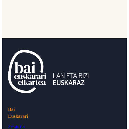
Bai
Euskarari
Zer da Bai