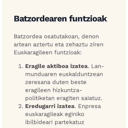
Batzordearen funtzioak
Batzordea osatutakoan, denon
artean aztertu eta zehaztu ziren
Euskaragileen funtzioak:
Eragile aktiboa izatea
. Lan-
munduaren euskalduntzean
zeresana duten beste
eragileen hizkuntza-
politiketan eragiten saiatuz.
Eredugarri izatea
. Enpresa
euskaragileak eginiko
ibilbideari partekatuz