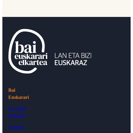
Bai
Euskarari
Zer da Bai
Euskarari?
Lantaldea