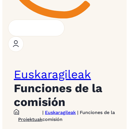
Euskaragileak
Funciones de la
comisión
|
|
Euskaragileak
| Funciones de la
Proiektuak
comisión