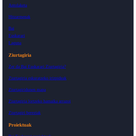
Antolaketa
Hitzarmenak
Bai
Euskarari
Laguna
Ziurtagiria
Zer da Bai Euskarari Ziurtagiria?
Ziurtagiria eskuratzeko irizpideak
Ziurtagiridunen mapa
Ziurtagiria lortzeko hamaika arrazoi
Ziurtagiri bereziak
Proiektuak