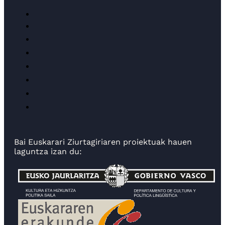
Bai Euskarari Ziurtagiriaren proiektuak hauen
laguntza izan du: