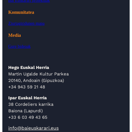
Bai Euskarari proiektuak
Komunitatea
Ziurtagiridunen mapa
Media
Gure bideoak
Hego Euskal Herria
Martin Ugalde Kultur Parkea
20140, Andoain (Gipuzkoa)
+34 943 59 21 48
Ipar Euskal Herria
38 Cordeliers karrika
Baiona (Lapurdi)
+33 6 03 49 43 65
info@baieuskarari.eus