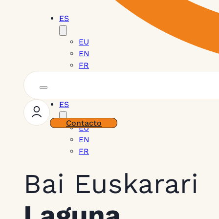
ES
EU
EN
FR
ES
Contacto
EU
EN
FR
Bai Euskarari
Laguna