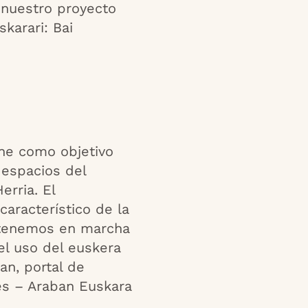
 nuestro proyecto
karari: Bai
ene como objetivo
 espacios del
rria. El
característico de la
 tenemos en marcha
el uso del euskera
n, portal de
es – Araban Euskara