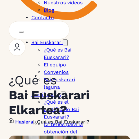
Nuestros videos
Blog
Contacto
Bai Euskarari
¿Qué es Bai
Euskarari?
El equipo
Convenios
¿Qué es
Bai Euskarari
laguna
Bai Euskarari
Certificados
¿Qué es el
Elkartea?
certificado Bai
Euskarari?
Hasiera
|
¿Qué es Bai Euskarari?
Criterios para la
obtención del