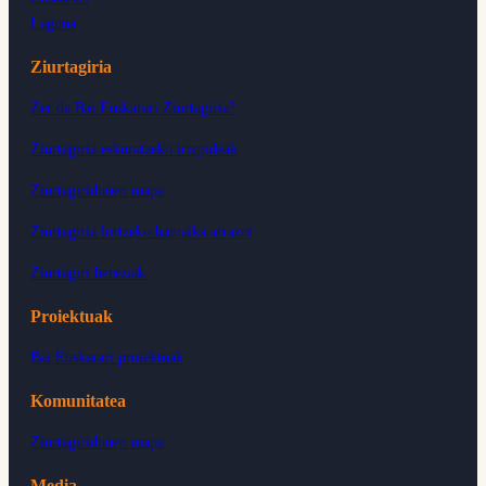
Laguna
Ziurtagiria
Zer da Bai Euskarari Ziurtagiria?
Ziurtagiria eskuratzeko irizpideak
Ziurtagiridunen mapa
Ziurtagiria lortzeko hamaika arrazoi
Ziurtagiri bereziak
Proiektuak
Bai Euskarari proiektuak
Komunitatea
Ziurtagiridunen mapa
Media