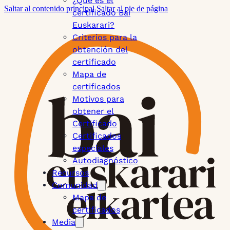
¿Qué es el
Saltar al contenido principal
Saltar al pie de página
certificado Bai
Euskarari?
Criterios para la
obtención del
certificado
Mapa de
certificados
Motivos para
obtener el
Certificado
Certificados
especiales
Autodiagnóstico
Recursos
Comunidad
Mapa de
certificados
Media