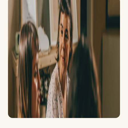
certificado
Mapa de
certificados
Motivos para
obtener el
Certificado
Certificados
especiales
Autodiagnóstico
Recursos
Comunidad
Mapa de
certificados
Media
Nuestros videos
Blog
Contacto