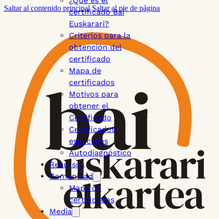
¿Qué es el
Saltar al contenido principal
Saltar al pie de página
certificado Bai
Euskarari?
Criterios para la
obtención del
certificado
Mapa de
certificados
Motivos para
obtener el
Certificado
Certificados
especiales
Autodiagnóstico
Recursos
Comunidad
Mapa de
certificados
Media