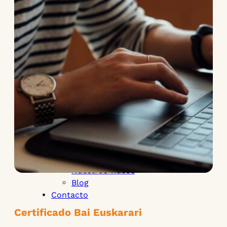
certificado
Mapa de
certificados
Motivos para
obtener el
Certificado
Certificados
especiales
Autodiagnóstico
Recursos
Comunidad
Mapa de
certificados
Media
Nuestros videos
Blog
Contacto
Certificado Bai Euskarari