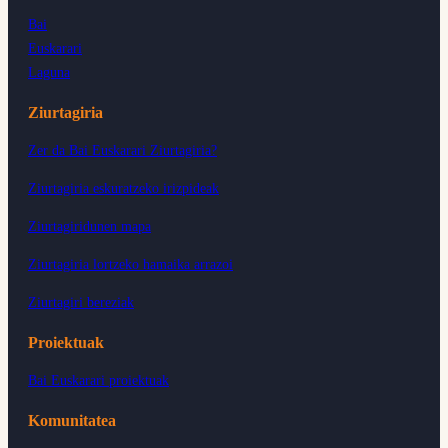
Bai
Euskarari
Laguna
Ziurtagiria
Zer da Bai Euskarari Ziurtagiria?
Ziurtagiria eskuratzeko irizpideak
Ziurtagiridunen mapa
Ziurtagiria lortzeko hamaika arrazoi
Ziurtagiri bereziak
Proiektuak
Bai Euskarari proiektuak
Komunitatea