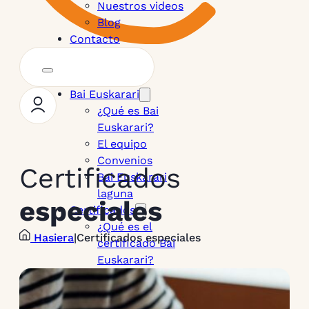
Nuestros videos
Blog
Contacto
Bai Euskarari
¿Qué es Bai
Euskarari?
El equipo
Convenios
Certificados
Bai Euskarari
laguna
especiales
Certificados
¿Qué es el
Hasiera
|
Certificados especiales
certificado Bai
Euskarari?
Criterios para la
obtención del