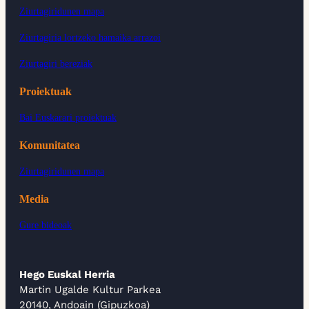
Ziurtagiridunen mapa
Ziurtagiria lortzeko hamaika arrazoi
Ziurtagiri bereziak
Proiektuak
Bai Euskarari proiektuak
Komunitatea
Ziurtagiridunen mapa
Media
Gure bideoak
Hego Euskal Herria
Martin Ugalde Kultur Parkea
20140, Andoain (Gipuzkoa)