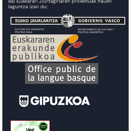
Bai Euskarari Ziurtagiriaren proiektuak hauen
laguntza izan du: