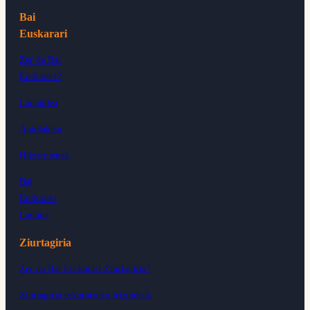
Bai
Euskarari
Zer da Bai
Euskarari?
Lantaldea
Antolaketa
Hitzarmenak
Bai
Euskarari
Laguna
Ziurtagiria
Zer da Bai Euskarari Ziurtagiria?
Ziurtagiria eskuratzeko irizpideak