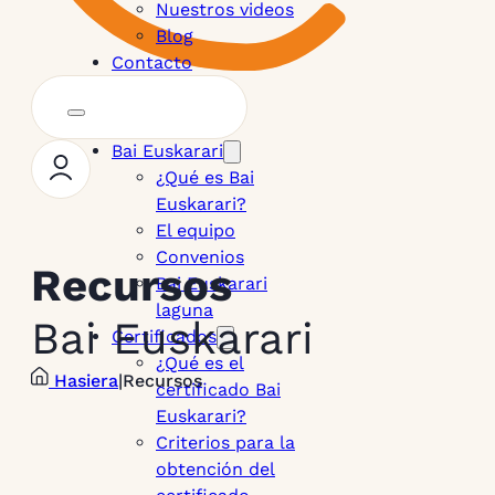
Nuestros videos
Blog
Contacto
Bai Euskarari
¿Qué es Bai
Euskarari?
El equipo
Convenios
Recursos
Bai Euskarari
laguna
Bai Euskarari
Certificados
¿Qué es el
Hasiera
|
Recursos
certificado Bai
Euskarari?
Criterios para la
obtención del