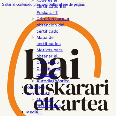
¿Qué es el
Saltar al contenido principal
Saltar al pie de página
certificado Bai
Euskarari?
Criterios para la
obtención del
certificado
Mapa de
certificados
Motivos para
obtener el
Certificado
Certificados
especiales
Autodiagnóstico
Recursos
Comunidad
Mapa de
certificados
Media