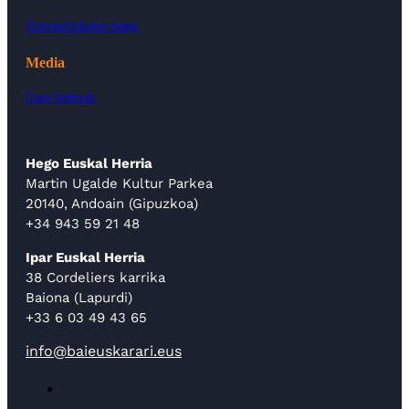
Ziurtagiridunen mapa
Media
Gure bideoak
Hego Euskal Herria
Martin Ugalde Kultur Parkea
20140, Andoain (Gipuzkoa)
+34 943 59 21 48
Ipar Euskal Herria
38 Cordeliers karrika
Baiona (Lapurdi)
+33 6 03 49 43 65
info@baieuskarari.eus