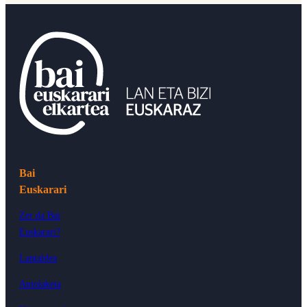
Bai
Euskarari
Zer da Bai
Euskarari?
Lantaldea
Antolaketa