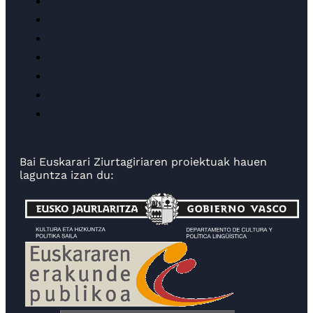
Bai Euskarari Ziurtagiriaren proiektuak hauen
laguntza izan du: