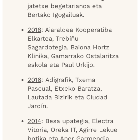
jatetxe begetarianoa eta
Bertako Igogailuak.
2018
: Aiaraldea Kooperatiba
Elkartea, Trebiñu
Sagardotegia, Baiona Hortz
Klinika, Gamarrako Ostalaritza
eskola eta Paul Urkijo.
2016
: Adigrafik, Txema
Pascual, Etxeko Baratza,
Lautada Bizirik eta Ciudad
Jardín.
2014
: Besa upategia, Electra
Vitoria, Oreka IT, Agirre Lekue
botika eta Aner Garmendia.