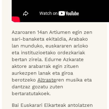
Azaroaren 14an Artiumen egin zen
sari-banaketa ekitaldia, Arabako
lan munduko, euskararen arloko
eta instituzioetako ordezkariak
bertan zirela. Edurne Azkarate
aktore arabarrak egin zituen
aurkezpen lanak eta giroa
berotzeko
Altraste
ren musika eta
dantzaz gozatu zuten
bertaratutakoek.
Bai Euskarari Elkarteak antolatzen