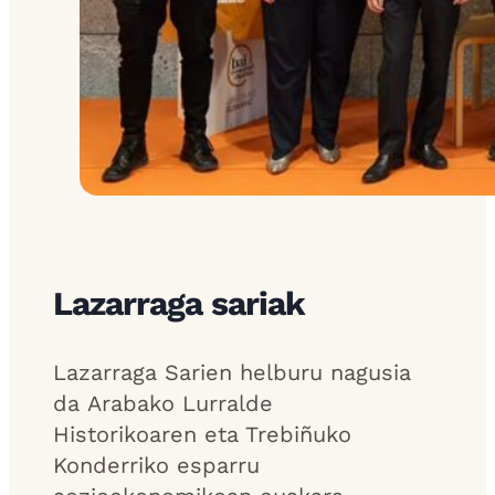
Lazarraga sariak
Lazarraga Sarien helburu nagusia
da Arabako Lurralde
Historikoaren eta Trebiñuko
Konderriko esparru