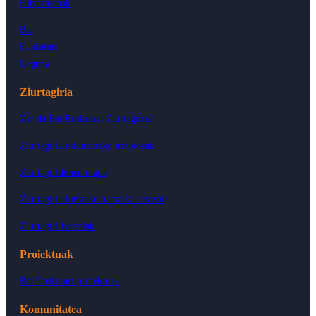
Hitzarmenak
Bai
Euskarari
Laguna
Ziurtagiria
Zer da Bai Euskarari Ziurtagiria?
Ziurtagiria eskuratzeko irizpideak
Ziurtagiridunen mapa
Ziurtagiria lortzeko hamaika arrazoi
Ziurtagiri bereziak
Proiektuak
Bai Euskarari proiektuak
Komunitatea