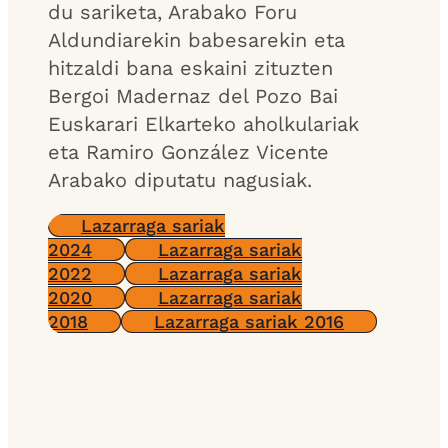
du sariketa, Arabako Foru
Aldundiarekin babesarekin eta
hitzaldi bana eskaini zituzten
Bergoi Madernaz del Pozo Bai
Euskarari Elkarteko aholkulariak
eta Ramiro González Vicente
Arabako diputatu nagusiak.
Lazarraga sariak
2024
Lazarraga sariak
2022
Lazarraga sariak
2020
Lazarraga sariak
2018
Lazarraga sariak 2016