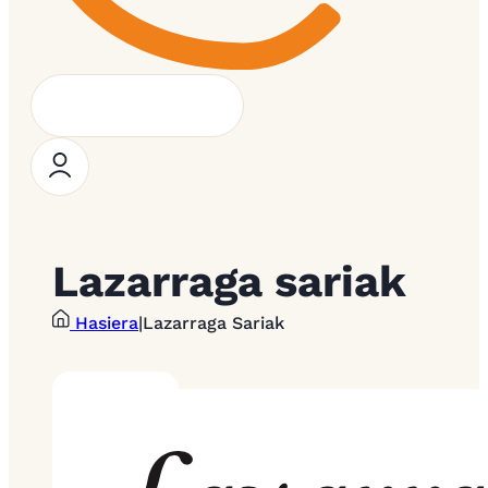
Lazarraga sariak
Hasiera
|
Lazarraga Sariak