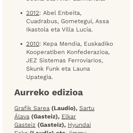
2012
: Abel Enbeita,
Cuadrabus, Gometegui, Assa
Ikastola eta Villa Lucía.
2010
: Kepa Mendia, Euskadiko
Kooperatiben Konfederazioa,
JEZ Sistemas Ferroviarios,
Skunk Funk eta Launa
Upategia.
Aurreko edizioa
Grafik Sarea
(Laudio),
Sartu
Álava
(Gasteiz),
Elkar
Gasteiz
(Gasteiz),
Hyundai