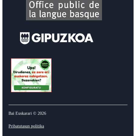
Bai Euskarari ©
2026
Pribatutasun politika