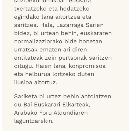
sozioekonomikoan euskara
txertatzeko eta hedatzeko
egindako lana aitortzea eta
saritzea. Hala, Lazarraga Sarien
bidez, bi urtean behin, euskararen
normalizaziorako bide honetan
urratsak ematen ari diren
entitateak zein pertsonak saritzen
ditugu. Haien lana, konpromisoa
eta helburua lortzeko duten
ilusioa aitortuz.
Sariketa bi urtez behin antolatzen
du Bai Euskarari Elkarteak,
Arabako Foru Aldundiaren
laguntzarekin.