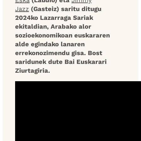
Eska
(Laudio) eta
Jimmy
Jazz
(Gasteiz) saritu ditugu
2024ko Lazarraga Sariak
ekitaldian, Arabako alor
sozioekonomikoan euskararen
alde egindako lanaren
errekonozimendu gisa. Bost
saridunek dute Bai Euskarari
Ziurtagiria.