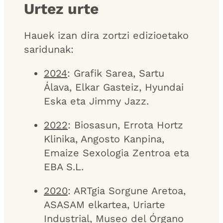
Urtez urte
Hauek izan dira zortzi edizioetako
saridunak:
2024
: Grafik Sarea, Sartu
Álava, Elkar Gasteiz, Hyundai
Eska eta Jimmy Jazz.
2022
: Biosasun, Errota Hortz
Klinika, Angosto Kanpina,
Emaize Sexologia Zentroa eta
EBA S.L.
2020
: ARTgia Sorgune Aretoa,
ASASAM elkartea, Uriarte
Industrial, Museo del Órgano