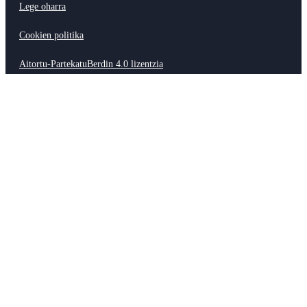
Lege oharra
Cookien politika
Aitortu-PartekatuBerdin 4.0 lizentzia