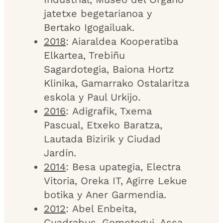
jatetxe begetarianoa y
Bertako Igogailuak.
2018
: Aiaraldea Kooperatiba
Elkartea, Trebiñu
Sagardotegia, Baiona Hortz
Klinika, Gamarrako Ostalaritza
eskola y Paul Urkijo.
2016
: Adigrafik, Txema
Pascual, Etxeko Baratza,
Lautada Bizirik y Ciudad
Jardín.
2014
: Besa upategia, Electra
Vitoria, Oreka IT, Agirre Lekue
botika y Aner Garmendia.
2012
: Abel Enbeita,
Cuadrabus, Gometegui, Assa