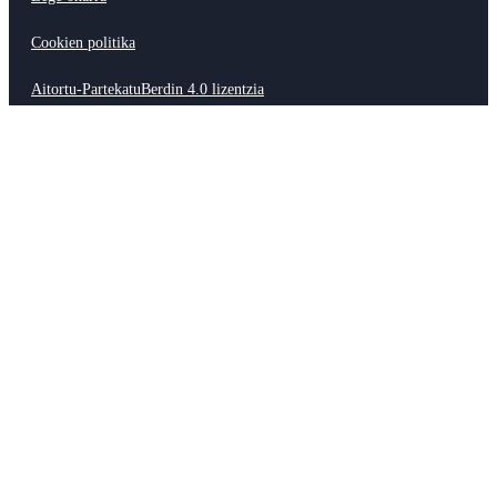
Cookien politika
Aitortu-PartekatuBerdin 4.0 lizentzia