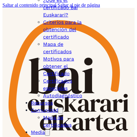
¿Qué es el
Saltar al contenido principal
Saltar al pie de página
certificado Bai
Euskarari?
Criterios para la
obtención del
certificado
Mapa de
certificados
Motivos para
obtener el
Certificado
Certificados
especiales
Autodiagnóstico
Recursos
Comunidad
Mapa de
certificados
Media