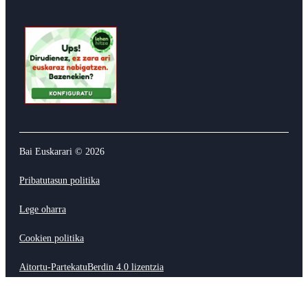
Bai Euskarari ©
2026
Pribatutasun politika
Lege oharra
Cookien politika
Aitortu-PartekatuBerdin 4.0 lizentzia