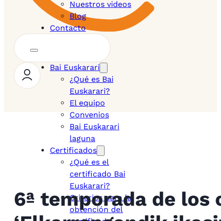
Nuestros videos
Blog
Contacto
Bai Euskarari
¿Qué es Bai
Euskarari?
El equipo
Convenios
Bai Euskarari
laguna
Certificados
¿Qué es el
certificado Bai
Euskarari?
6ª temporada de los 
Criterios para la
obtención del