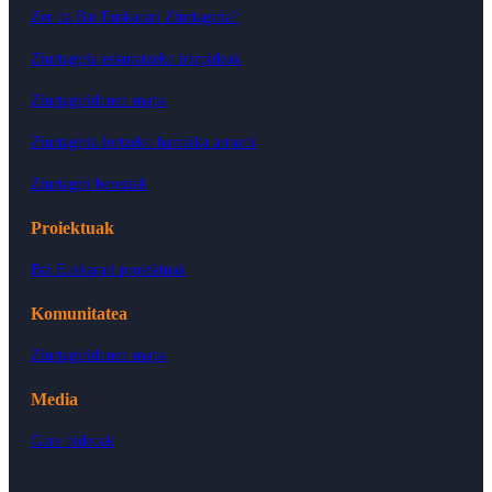
Zer da Bai Euskarari Ziurtagiria?
Ziurtagiria eskuratzeko irizpideak
Ziurtagiridunen mapa
Ziurtagiria lortzeko hamaika arrazoi
Ziurtagiri bereziak
Proiektuak
Bai Euskarari proiektuak
Komunitatea
Ziurtagiridunen mapa
Media
Gure bideoak