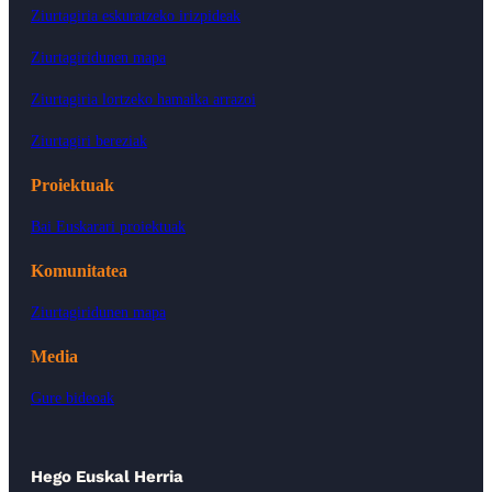
Ziurtagiria eskuratzeko irizpideak
Ziurtagiridunen mapa
Ziurtagiria lortzeko hamaika arrazoi
Ziurtagiri bereziak
Proiektuak
Bai Euskarari proiektuak
Komunitatea
Ziurtagiridunen mapa
Media
Gure bideoak
Hego Euskal Herria