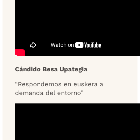
Cándido Besa Upategia
“Respondemos en euskera a
demanda del entorno”