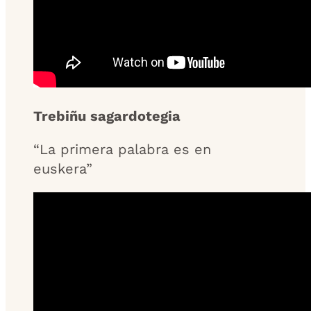
Trebiñu sagardotegia
“La primera palabra es en
euskera”