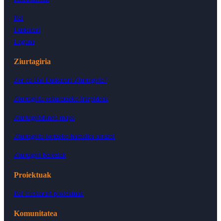
Bai
Euskarari
Laguna
Ziurtagiria
Zer da Bai Euskarari Ziurtagiria?
Ziurtagiria eskuratzeko irizpideak
Ziurtagiridunen mapa
Ziurtagiria lortzeko hamaika arrazoi
Ziurtagiri bereziak
Proiektuak
Bai Euskarari proiektuak
Komunitatea