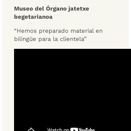
Museo del Órgano jatetxe
begetarianoa
“Hemos preparado material en
bilingüe para la clientela”