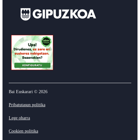
Bai Euskarari ©
2026
Pribatutasun politika
Lege oharra
Cookien politika