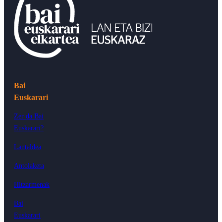
Bai
Euskarari
Zer da Bai
Euskarari?
Lantaldea
Antolaketa
Hitzarmenak
Bai
Euskarari