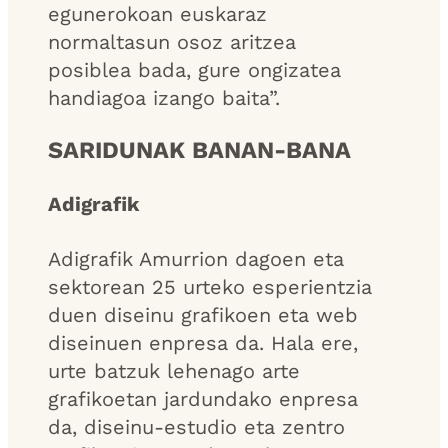
egunerokoan euskaraz
normaltasun osoz aritzea
posiblea bada, gure ongizatea
handiagoa izango baita”.
SARIDUNAK BANAN-BANA
Adigrafik
Adigrafik Amurrion dagoen eta
sektorean 25 urteko esperientzia
duen diseinu grafikoen eta web
diseinuen enpresa da. Hala ere,
urte batzuk lehenago arte
grafikoetan jardundako enpresa
da, diseinu-estudio eta zentro