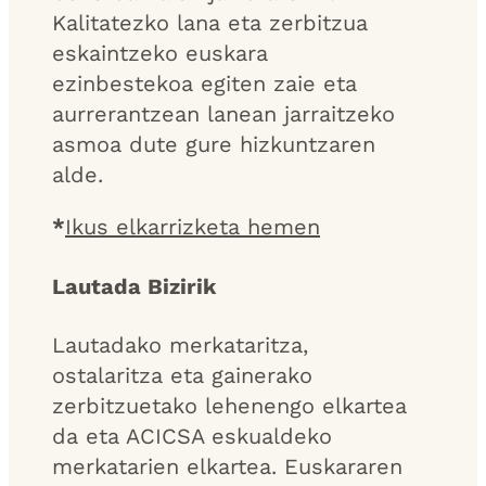
Kalitatezko lana eta zerbitzua
eskaintzeko euskara
ezinbestekoa egiten zaie eta
aurrerantzean lanean jarraitzeko
asmoa dute gure hizkuntzaren
alde.
*
Ikus elkarrizketa hemen
Lautada Bizirik
Lautadako merkataritza,
ostalaritza eta gainerako
zerbitzuetako lehenengo elkartea
da eta ACICSA eskualdeko
merkatarien elkartea. Euskararen