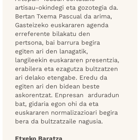
artisau-okindegi eta gozotegia da.
Bertan Txema Pascual da arima,
Gasteizeko euskararen agenda
erreferente bilakatu den
pertsona, bai barrura begira
egiten ari den lanagatik,
langileekin euskararen presentzia,
erabilera eta ezagutza bultzatzen
ari delako etengabe. Eredu da
egiten ari den bidean beste
askorentzat. Enpresan arduradun
bat, gidaria egon ohi da eta
euskararen normalizazioari begira
bera da bultzatzaile nagusia.
Etxeko Baratza