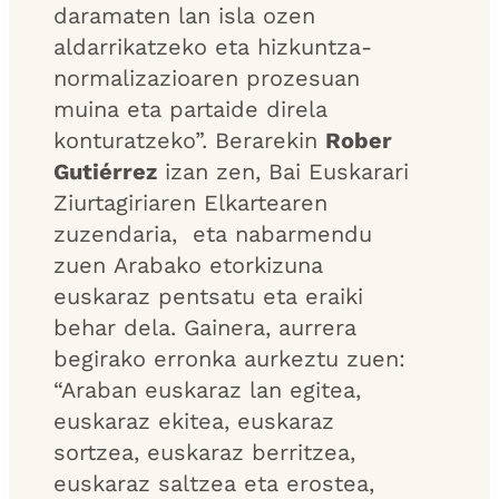
daramaten lan isla ozen
aldarrikatzeko eta hizkuntza-
normalizazioaren prozesuan
muina eta partaide direla
konturatzeko”. Berarekin
Rober
Gutiérrez
izan zen, Bai Euskarari
Ziurtagiriaren Elkartearen
zuzendaria, eta nabarmendu
zuen Arabako etorkizuna
euskaraz pentsatu eta eraiki
behar dela. Gainera, aurrera
begirako erronka aurkeztu zuen:
“Araban euskaraz lan egitea,
euskaraz ekitea, euskaraz
sortzea, euskaraz berritzea,
euskaraz saltzea eta erostea,