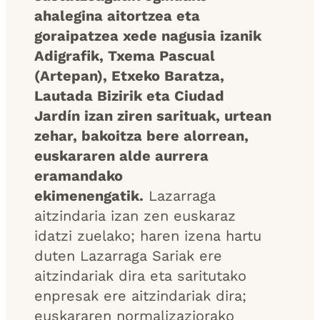
ahalegina aitortzea eta
goraipatzea xede nagusia izanik
Adigrafik, Txema Pascual
(Artepan), Etxeko Baratza,
Lautada Bizirik eta Ciudad
Jardín izan ziren sarituak, urtean
zehar, bakoitza bere alorrean,
euskararen alde aurrera
eramandako
ekimenengatik.
Lazarraga
aitzindaria izan zen euskaraz
idatzi zuelako; haren izena hartu
duten Lazarraga Sariak ere
aitzindariak dira eta saritutako
enpresak ere aitzindariak dira;
euskararen normalizaziorako