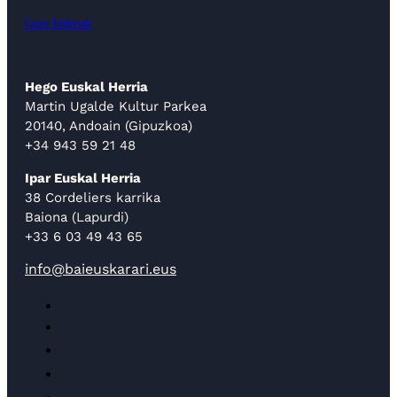
Gure bideoak
Hego Euskal Herria
Martin Ugalde Kultur Parkea
20140, Andoain (Gipuzkoa)
+34 943 59 21 48
Ipar Euskal Herria
38 Cordeliers karrika
Baiona (Lapurdi)
+33 6 03 49 43 65
info@baieuskarari.eus