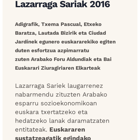
Lazarraga Sariak 2016
Adigrafik, Txema Pascual, Etxeko
Baratza, Lautada Bizirik eta Ciudad
Jardínek egunero euskararekiko egiten
duten esfortzua azpimarratu
zuten Arabako Foru Aldundiak eta Bai
Euskarari Ziuragiriaren Elkarteak
Lazarraga Sariek laugarrenez
nabarmendu zituzten Arabako
esparru sozioekonomikoan
euskara txertatzeko eta
hedatzeko lanak daramatzaten
entitateak.
Euskararen
sustatzeagatik egindako