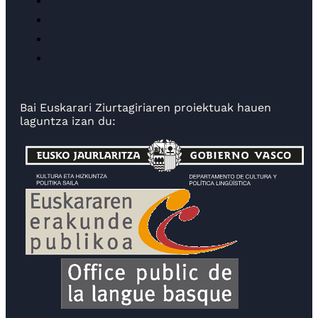
Bai Euskarari Ziurtagiriaren proiektuak hauen
laguntza izan du: