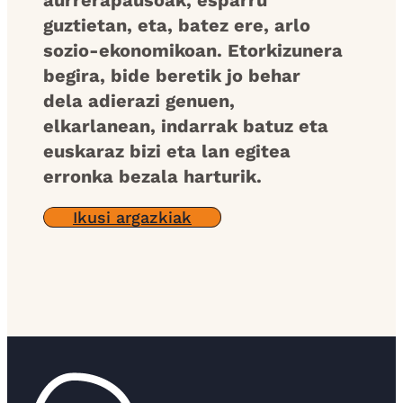
guztietan, eta, batez ere, arlo
sozio-ekonomikoan. Etorkizunera
begira, bide beretik jo behar
dela adierazi genuen,
elkarlanean, indarrak batuz eta
euskaraz bizi eta lan egitea
erronka bezala harturik.
Ikusi argazkiak