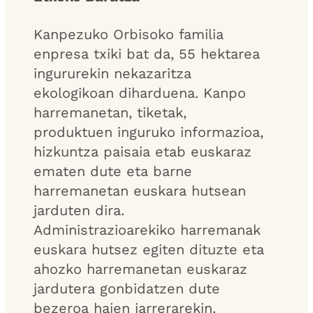
Kanpezuko Orbisoko familia
enpresa txiki bat da, 55 hektarea
ingururekin nekazaritza
ekologikoan diharduena. Kanpo
harremanetan, tiketak,
produktuen inguruko informazioa,
hizkuntza paisaia etab euskaraz
ematen dute eta barne
harremanetan euskara hutsean
jarduten dira.
Administrazioarekiko harremanak
euskara hutsez egiten dituzte eta
ahozko harremanetan euskaraz
jardutera gonbidatzen dute
bezeroa haien jarrerarekin.