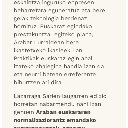
eskaintza inguruko enpresen
beharretara eguneratuz eta bere
gelak teknologia berrienaz
hornituz. Euskaraz egindako
prestakuntza egiteko plana,
Arabar Lurraldean bere
ikastetxeko ikasleek Lan
Praktikak euskaraz egin ahal
izateko ahalegina handia izan da
eta neurri batean erreferente
bihurtzen ari dira.
Lazarraga Sarien laugarren edizio
horretan nabarmendu nahi izan
genuen
Araban euskararen
normalizaziorantz emandako
aurrerapausoak, esparru