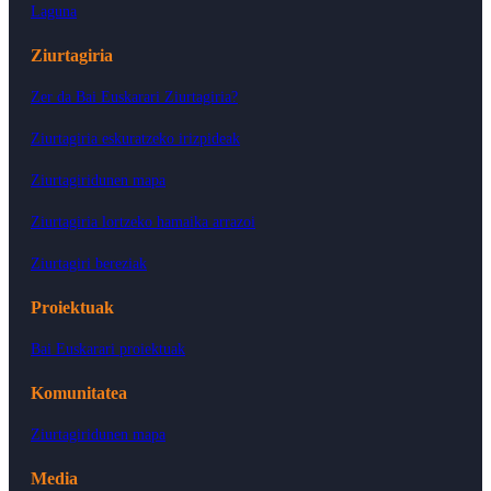
Laguna
Ziurtagiria
Zer da Bai Euskarari Ziurtagiria?
Ziurtagiria eskuratzeko irizpideak
Ziurtagiridunen mapa
Ziurtagiria lortzeko hamaika arrazoi
Ziurtagiri bereziak
Proiektuak
Bai Euskarari proiektuak
Komunitatea
Ziurtagiridunen mapa
Media