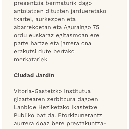
presentzia bermaturik dago
antolatzen dituzten jardueretako
txartel, aurkezpen eta
abarrekoetan eta Aguraingo 75
ordu euskaraz egitasmoan ere
parte hartze eta jarrera ona
erakutsi dute bertako
merkatariek.
Ciudad Jardín
Vitoria-Gasteizko Institutua
gizartearen zerbitzura dagoen
Lanbide Heziketako Ikastetxe
Publiko bat da. Etorkizunerantz
aurrera doaz bere prestakuntza-