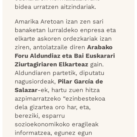
bidea urratzen aitzindariak.
Amarika Aretoan izan zen sari
banaketan lurraldeko enpresa eta
elkarte askoren ordezkariak izan
ziren, antolatzaile diren
Arabako
Foru Aldundiaz eta Bai Euskarari
Ziurtagiriaren Elkarteaz
gain.
Aldundiaren partetik, diputatu
nagusiordeak,
Pilar García de
Salazar
-ek, hartu zuen hitza
azpimarratzeko “ezinbestekoa
dela gizartea oro har, eta,
bereziki, esparru
sozioekonomikoko eragileak
informatzea, egunez egun