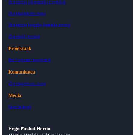
Ziurtagiria eskuratzeko irizpideak
Ziurtagiridunen mapa
Ziurtagiria lortzeko hamaika arrazoi
Ziurtagiri bereziak
Proiektuak
Bai Euskarari proiektuak
Komunitatea
Ziurtagiridunen mapa
Media
Gure bideoak
Hego Euskal Herria