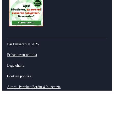
Bai Euskarari ©
2026
Pribatutasun politika
Lege oharra
Cookien politika
Aitortu-PartekatuBerdin 4.0 lizentzia