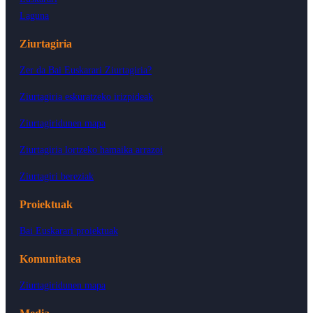
Laguna
Ziurtagiria
Zer da Bai Euskarari Ziurtagiria?
Ziurtagiria eskuratzeko irizpideak
Ziurtagiridunen mapa
Ziurtagiria lortzeko hamaika arrazoi
Ziurtagiri bereziak
Proiektuak
Bai Euskarari proiektuak
Komunitatea
Ziurtagiridunen mapa