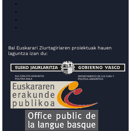
Bai Euskarari Ziurtagiriaren proiektuak hauen
laguntza izan du: