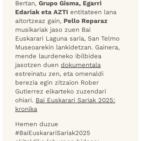
Bertan,
Grupo Gisma, Egarri
Edariak eta AZTI
entitateen lana
aitortzeaz gain,
Pello Reparaz
musikariak jaso zuen Bai
Euskarari Laguna saria, San Telmo
Museoarekin lankidetzan. Gainera,
mende laurdeneko ibilbidea
jasotzen duen
dokumentala
estreinatu zen, eta omenaldi
berezia egin zitzaion Rober
Gutierrez elkarteko zuzendari
ohiari.
Bai Euskarari Sariak 2025:
kronika
Hemen duzue
#BaiEuskarariSariak2025