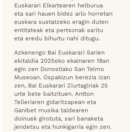
Euskarari Elkartearen helburua
eta sari hauen bidez arlo horretan
euskara sustatzeko eragin duten
entitateak eta pertsonak saritu
eta eredu bihurtu nahi ditugu.
Azkenengo Bai Euskarari Sarien
ekitaldia 2025eko ekainaren 18an
egin zen Donostiako San Telmo
Museoan. Ospakizun berezia izan
zen, Bai Euskarari Ziurtagiriak 25
urte bete baitzituen. Antton
Telleriaren gidaritzapean eta
Ganibet musika taldearen
doinuek girotuta, sari banaketa
jendetsu eta hunkigarria egin zen.