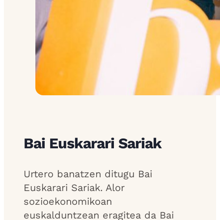
Bai Euskarari Sariak
Urtero banatzen ditugu Bai
Euskarari Sariak. Alor
sozioekonomikoan
euskalduntzean eragitea da Bai