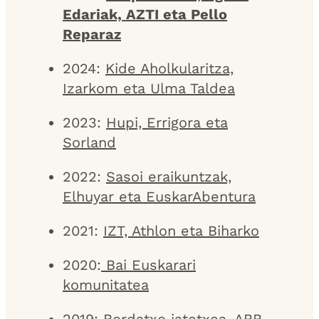
Edariak, AZTI eta Pello
Reparaz
2024:
Kide Aholkularitza,
Izarkom eta Ulma Taldea
2023:
Hupi, Errigora eta
Sorland
2022:
Sasoi eraikuntzak,
Elhuyar eta EuskarAbentura
2021:
IZT, Athlon eta Biharko
2020:
Bai Euskarari
komunitatea
2019:
Bordatxo jatetxea, ABB