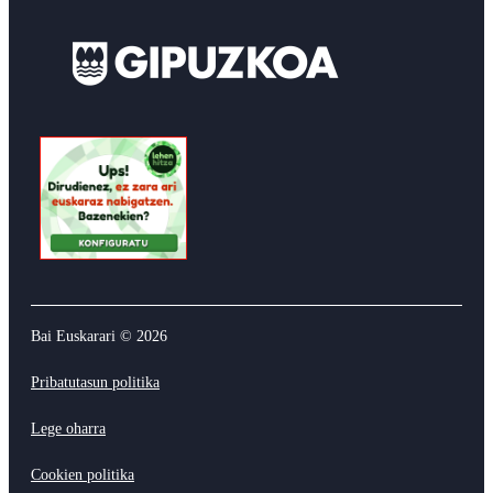
Bai Euskarari ©
2026
Pribatutasun politika
Lege oharra
Cookien politika