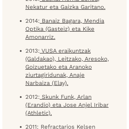
Nekatur eta Gaizka Garitano.
2014:
Banaiz Bagara, Mendia
Optika (Gasteiz) eta Kike
Amonarriz.
2013:
VUSA eraikuntzak
(Galdakao), Leitzako, Aresoko,
Goizuetako eta Aranoko
ziurtagiridunak, Anaje
Narbaiza (Elay).
2012:
Skunk Funk, Arlan
(Erandio) eta Jose Anjel Iribar
(Athletic).
2011:
Refractarios Kelsen