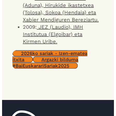
(Aduna), Hirukide ikastetxea
(Tolosa), Sokoa (Hendaia) eta
Xabier Mendiguren Bereziartu.
2009:
JEZ (Laudio), IMH
Institutua (Elgoibar) eta
Kirmen Uribe.
2026ko sariak - Izen-ematea
itxita
Argazki bilduma
#BaiEuskarariSariak2025