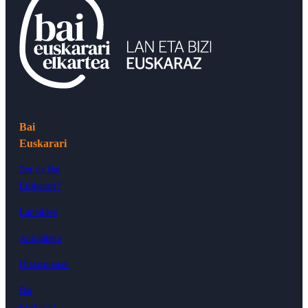
Bai
Euskarari
Zer da Bai
Euskarari?
Lantaldea
Antolaketa
Hitzarmenak
Bai
Euskarari