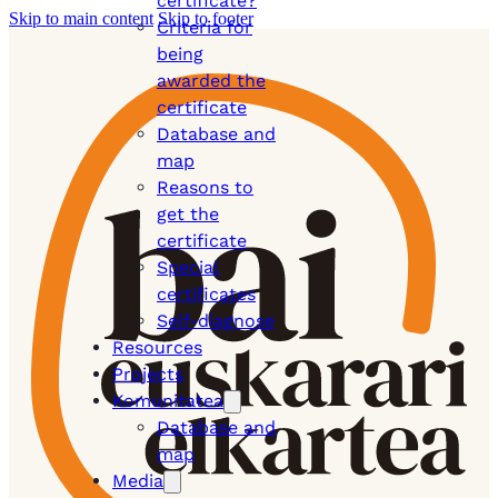
certificate?
Skip to main content
Skip to footer
Criteria for
being
awarded the
certificate
Database and
map
Reasons to
get the
certificate
Special
certificates
Self-diagnose
Resources
Projects
Komunitatea
Database and
map
Media