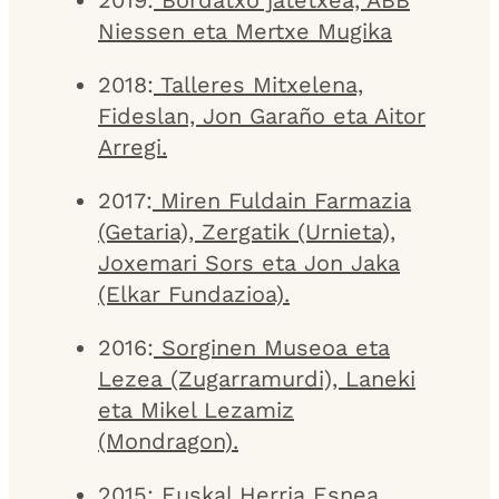
Niessen eta Mertxe Mugika
2018:
Talleres Mitxelena,
Fideslan, Jon Garaño eta Aitor
Arregi.
2017:
Miren Fuldain Farmazia
(Getaria), Zergatik (Urnieta),
Joxemari Sors eta Jon Jaka
(Elkar Fundazioa).
2016:
Sorginen Museoa eta
Lezea (Zugarramurdi), Laneki
eta Mikel Lezamiz
(Mondragon).
2015:
Euskal Herria Esnea,