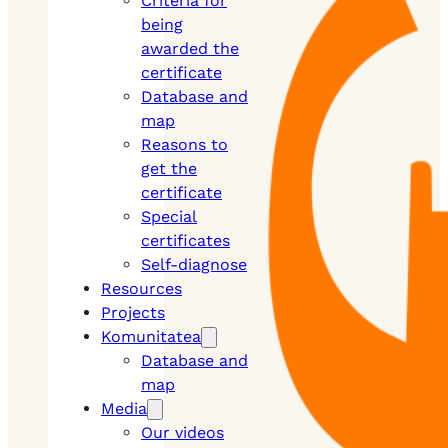
Criteria for
being
awarded the
certificate
Database and
map
Reasons to
get the
certificate
Special
certificates
Self-diagnose
Resources
Projects
Komunitatea
Database and
map
Media
Our videos