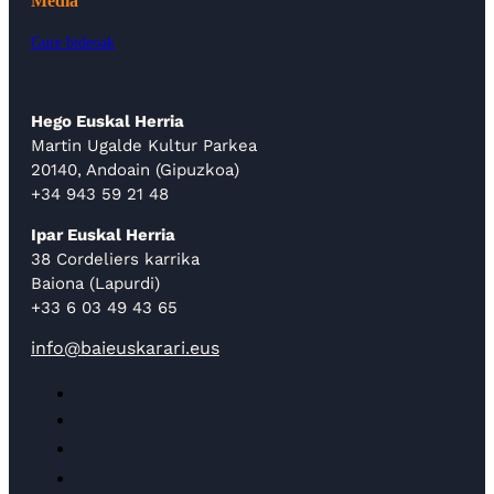
Media
Gure bideoak
Hego Euskal Herria
Martin Ugalde Kultur Parkea
20140, Andoain (Gipuzkoa)
+34 943 59 21 48
Ipar Euskal Herria
38 Cordeliers karrika
Baiona (Lapurdi)
+33 6 03 49 43 65
info@baieuskarari.eus