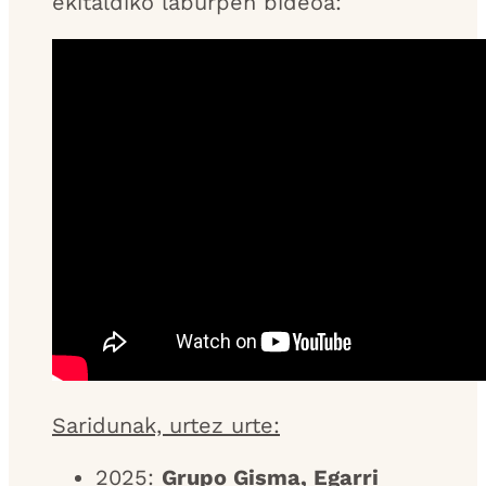
ekitaldiko laburpen bideoa:
Saridunak, urtez urte:
2025:
Grupo Gisma, Egarri